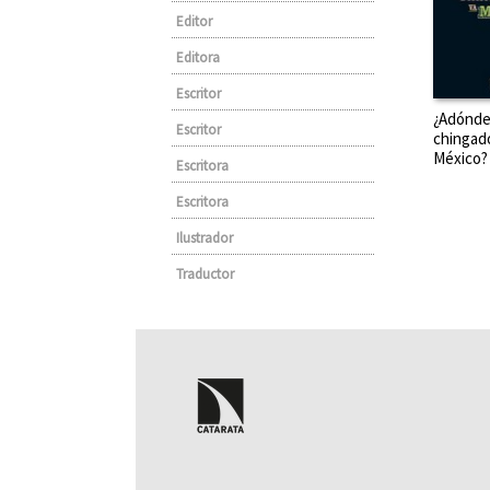
Editor
Editora
Escritor
¿Adónd
Escritor
chingad
México?
Escritora
Escritora
Ilustrador
Traductor