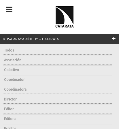
ROSA ARAYA AÑICOY – CATARATA
Todos
Asociación
Colectivo
Coordinador
Coordinadora
Director
Editor
Editora
Escritor