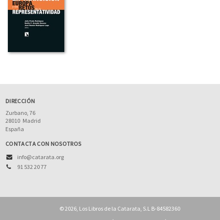
DIRECCIÓN
Zurbano, 76
28010
Madrid
España
CONTACTA CON NOSOTROS
info@catarata.org
91 532 20 77
© 2026, Los Libros de la Catarata, S.L B-84582360