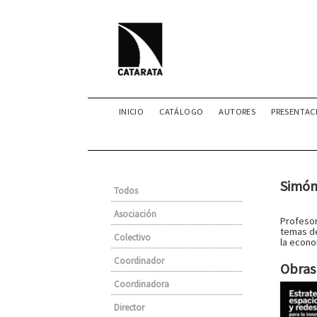
INICIO
CATÁLOGO
AUTORES
PRESENTAC
Simón
Todos
Asociación
Profesor
temas de
Colectivo
la econo
Coordinador
Obras 
Coordinadora
Director