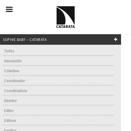
SOPHIE BABY – CATARATA
Todos
Asociación
Colectivo
Coordinador
Coordinadora
Director
Editor
Editora
Escritor