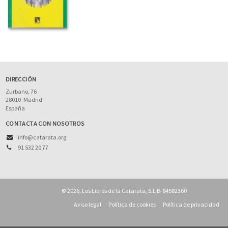
DIRECCIÓN
Zurbano, 76
28010
Madrid
España
CONTACTA CON NOSOTROS
info@catarata.org
91 532 20 77
© 2026, Los Libros de la Catarata, S.L B-84582360
Aviso legal
Política de cookies
Política de privacidad