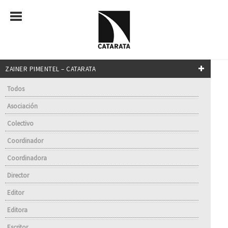
ZAINER PIMENTEL – CATARATA
Todos
Asociación
Colectivo
Coordinador
Coordinadora
Director
Editor
Editora
Escritor