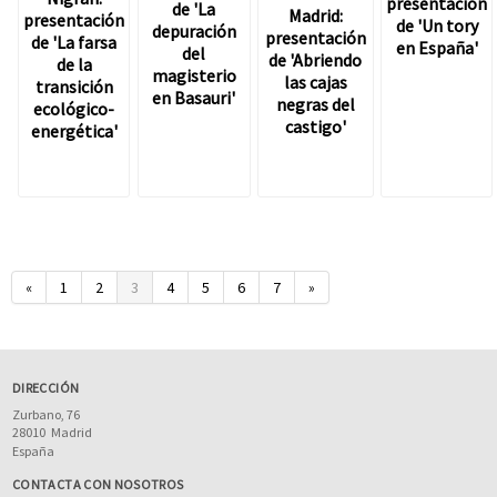
presentación
de 'La
Madrid:
presentación
de 'Un tory
depuración
presentación
de 'La farsa
en España'
del
de 'Abriendo
de la
magisterio
las cajas
transición
en Basauri'
negras del
ecológico-
castigo'
energética'
«
1
2
3
4
5
6
7
»
DIRECCIÓN
Zurbano, 76
28010
Madrid
España
CONTACTA CON NOSOTROS