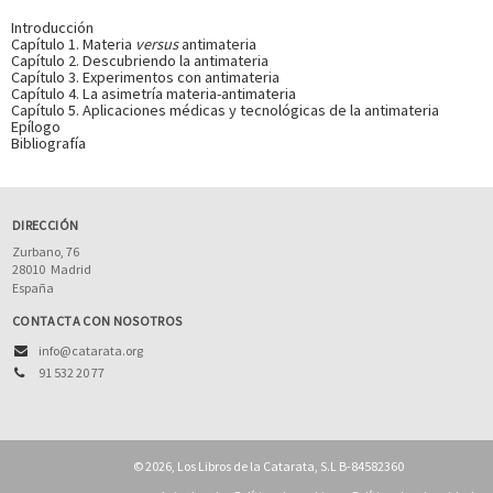
Introducción
Capítulo 1. Materia
versus
antimateria
Capítulo 2. Descubriendo la antimateria
Capítulo 3. Experimentos con antimateria
Capítulo 4. La asimetría materia-antimateria
Capítulo 5. Aplicaciones médicas y tecnológicas de la antimateria
Epílogo
Bibliografía
DIRECCIÓN
Zurbano, 76
28010
Madrid
España
CONTACTA CON NOSOTROS
info@catarata.org
91 532 20 77
© 2026, Los Libros de la Catarata, S.L B-84582360