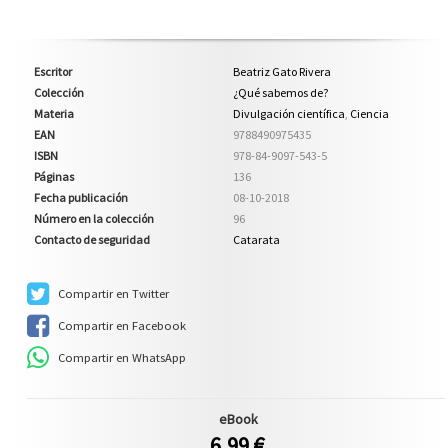
Escritor
Beatriz Gato Rivera
Colección
¿Qué sabemos de?
Materia
Divulgación científica
,
Ciencia
EAN
9788490975435
ISBN
978-84-9097-543-5
Páginas
136
Fecha publicación
08-10-2018
Número en la colección
96
Contacto de seguridad
Catarata
Compartir en Twitter
Compartir en Facebook
Compartir en WhatsApp
eBook
6,99 €