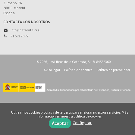
Zurbano, 76
28010
Madrid
España
CONTACTA CON NOSOTROS
info@catarata.org
91 532 20 77
© 2026, Los Libros de la Catarata, S.L B-84582360
Aviso legal
Política de cookies
Política de privacidad
Utilizamos cookies propias y de terceros para mejorar nuestros servicios. Más
información en nuestra
política de cookies
.
Configurar
Aceptar