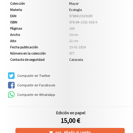
Colección
Mayor
Materia
Ecología
EAN
9788413529189
ISBN
978-84-1352-918-9
Páginas
160
Ancho
14 cm
Alto
22 cm
Fecha publicación
15-01-2024
Número en la colección
977
Contacto de seguridad
Catarata
Compartir en Twitter
Compartir en Facebook
Compartir en WhatsApp
Edición en papel
15,00 €
<<<
Añadir al carrito