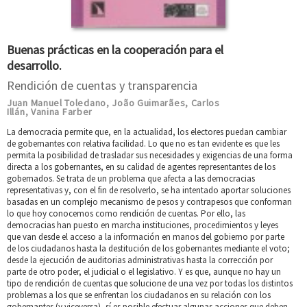
Buenas prácticas en la cooperación para el
desarrollo.
Rendición de cuentas y transparencia
Juan Manuel Toledano
João Guimarães
Carlos
,
,
Illán
Vanina Farber
,
La democracia permite que, en la actualidad, los electores puedan cambiar
de gobernantes con relativa facilidad. Lo que no es tan evidente es que les
permita la posibilidad de trasladar sus necesidades y exigencias de una forma
directa a los gobernantes, en su calidad de agentes representantes de los
gobernados. Se trata de un problema que afecta a las democracias
representativas y, con el fin de resolverlo, se ha intentado aportar soluciones
basadas en un complejo mecanismo de pesos y contrapesos que conforman
lo que hoy conocemos como rendición de cuentas. Por ello, las
democracias han puesto en marcha instituciones, procedimientos y leyes
que van desde el acceso a la información en manos del gobierno por parte
de los ciudadanos hasta la destitución de los gobernantes mediante el voto;
desde la ejecución de auditorias administrativas hasta la corrección por
parte de otro poder, el judicial o el legislativo. Y es que, aunque no hay un
tipo de rendición de cuentas que solucione de una vez por todas los distintos
problemas a los que se enfrentan los ciudadanos en su relación con los
gobernantes (y viceversa), sí es posible efectuar algunas acciones que deben