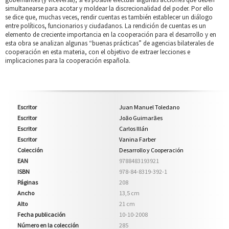
simultanearse para acotar y moldear la discrecionalidad del poder. Por ello
se dice que, muchas veces, rendir cuentas es también establecer un diálogo
entre políticos, funcionarios y ciudadanos. La rendición de cuentas es un
elemento de creciente importancia en la cooperación para el desarrollo y en
esta obra se analizan algunas “buenas prácticas” de agencias bilaterales de
cooperación en esta materia, con el objetivo de extraer lecciones e
implicaciones para la cooperación española.
Escritor
Juan Manuel Toledano
Escritor
João Guimarães
Escritor
Carlos Illán
Escritor
Vanina Farber
Colección
Desarrollo y Cooperación
EAN
9788483193921
ISBN
978-84-8319-392-1
Páginas
208
Ancho
13,5 cm
Alto
21 cm
Fecha publicación
10-10-2008
Número en la colección
285