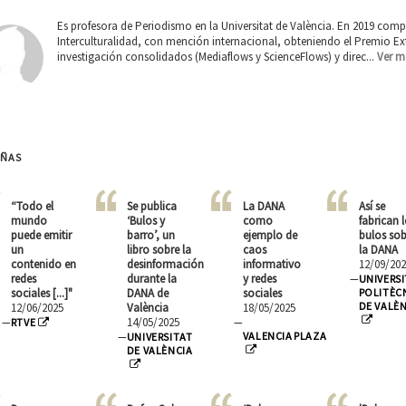
Es profesora de Periodismo en la Universitat de València. En 2019 co
Interculturalidad, con mención internacional, obteniendo el Premio E
investigación consolidados (Mediaflows y ScienceFlows) y direc...
Ver m
EÑAS
“Todo el
Se publica
La DANA
Así se
mundo
‘Bulos y
como
fabrican 
puede emitir
barro’, un
ejemplo de
bulos sob
un
libro sobre la
caos
la DANA
contenido en
desinformación
informativo
12/09/202
redes
durante la
y redes
—
UNIVERS
sociales [...]"
DANA de
sociales
POLITÈC
DE VALÈ
12/06/2025
València
18/05/2025
14/05/2025
—
RTVE
—
VALENCIA PLAZA
—
UNIVERSITAT
DE VALÈNCIA