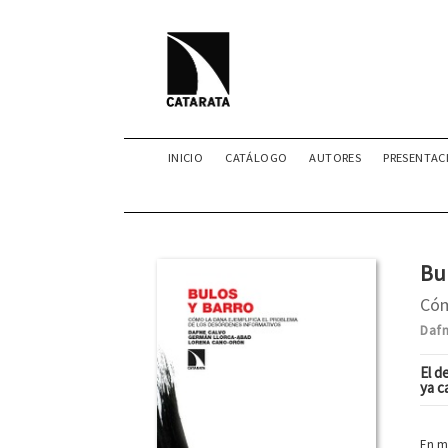
INICIO
CATÁLOGO
AUTORES
PRESENTAC
Bu
Cóm
Daf
El d
ya c
En m