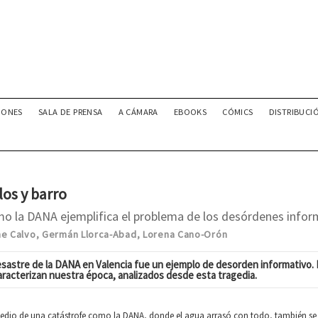
IONES
SALA DE PRENSA
A CÁMARA
EBOOKS
CÓMICS
DISTRIBUCI
los y barro
o la DANA ejemplifica el problema de los desórdenes infor
ne Calvo
Germán Llorca-Abad
Lorena Cano-Orón
,
,
esastre de la DANA en Valencia fue un ejemplo de desorden informativo. 
aracterizan nuestra época, analizados desde esta tragedia.
edio de una catástrofe como la DANA, donde el agua arrasó con todo, también se 