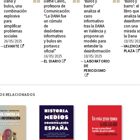
Dana y
Dafne Calvo,
‘Bulos y
'Bulos y
bulos, una
profesora de
barro’
barro': el
combinación
Comunicación:
analiza el
libro que
explosiva
“La DANA fue
caos
analiza l
para
un cúmulo
informativo
desinfor
simplificar
de
tras la DANA
con una
problemas
desórdenes
en València y
mirada s
sociales
informativos
propone un
la Dana
26/05/2025
y bulos sin
modelo para
18/05/202
portavoz
entender la
—
LEVANTE
—
VALENCI
oficial”
desinformación
PLAZA
16/05/2025
18/05/2025
—
EL DIARIO
—
LABORATORIO
DE
PERIODISMO
ROS RELACIONADOS