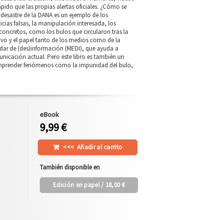
ápido que las propias alertas oficiales. ¿Cómo se
desastre de la DANA es un ejemplo de los
cias falsas, la manipulación interesada, los
 concretos, como los bulos que circularon tras la
vo y el papel tanto de los medios como de la
ándar de (des)información (MEDI), que ayuda a
nicación actual. Pero este libro es también un
 comprender fenómenos como la impunidad del bulo,
eBook
9,99 €
<<<
Añadir al carrito
También disponible en
Edición en papel
/ 18,00 €