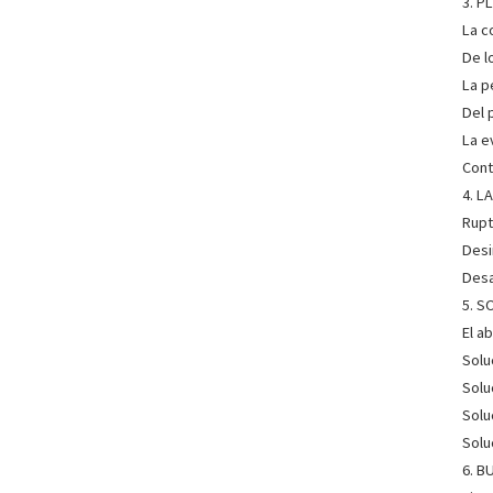
3. 
La c
De l
La p
Del 
La e
Cont
4. 
Rupt
Desi
Desa
5. 
El a
Solu
Solu
Solu
Solu
6. B