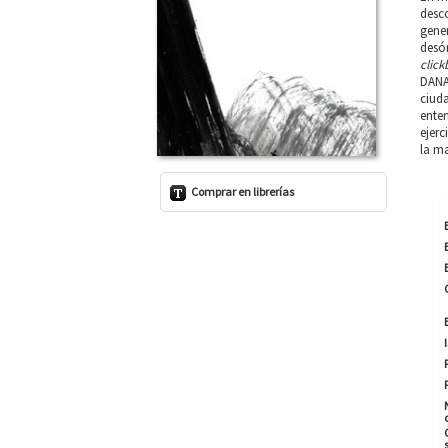
desc
gener
desór
click
DANA 
ciuda
enten
ejerc
la ma
Comprar en librerías