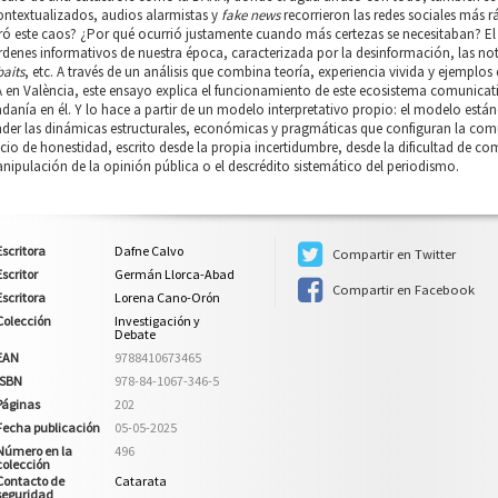
ontextualizados, audios alarmistas y
fake news
recorrieron las redes sociales más r
ó este caos? ¿Por qué ocurrió justamente cuando más certezas se necesitaban? El 
denes informativos de nuestra época, caracterizada por la desinformación, las noti
baits
, etc. A través de un análisis que combina teoría, experiencia vivida y ejemplos
en València, este ensayo explica el funcionamiento de este ecosistema comunicati
danía en él. Y lo hace a partir de un modelo interpretativo propio: el modelo est
der las dinámicas estructurales, económicas y pragmáticas que configuran la comu
icio de honestidad, escrito desde la propia incertidumbre, desde la dificultad de
nipulación de la opinión pública o el descrédito sistemático del periodismo.
Escritora
Dafne Calvo
Compartir en Twitter
Escritor
Germán Llorca-Abad
Compartir en Facebook
Escritora
Lorena Cano-Orón
Colección
Investigación y
Debate
EAN
9788410673465
ISBN
978-84-1067-346-5
Páginas
202
Fecha publicación
05-05-2025
Número en la
496
colección
Contacto de
Catarata
seguridad