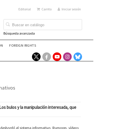
Editorial
Carrito
Iniciar sesión
Búsqueda avanzada
ÓN
FOREIGN RIGHTS
mativos
Los bulos y la manipulación interesada, que
desbordó el sistema informativo. Rumores, vídeos