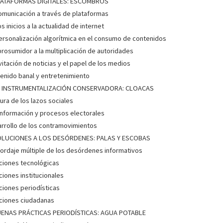
PLATAFORMAS DIGITALES: ESCOMBROS
omunicación a través de plataformas
os inicios a la actualidad de internet
ersonalización algorítmica en el consumo de contenidos
prosumidor a la multiplicación de autoridades
vitación de noticias y el papel de los medios
enido banal y entretenimiento
LA INSTRUMENTALIZACIÓN CONSERVADORA: CLOACAS
ura de los lazos sociales
nformación y procesos electorales
rrollo de los contramovimientos
SOLUCIONES A LOS DESÓRDENES: PALAS Y ESCOBAS
bordaje múltiple de los desórdenes informativos
ciones tecnológicas
ciones institucionales
ciones periodísticas
ciones ciudadanas
UENAS PRÁCTICAS PERIODÍSTICAS: AGUA POTABLE