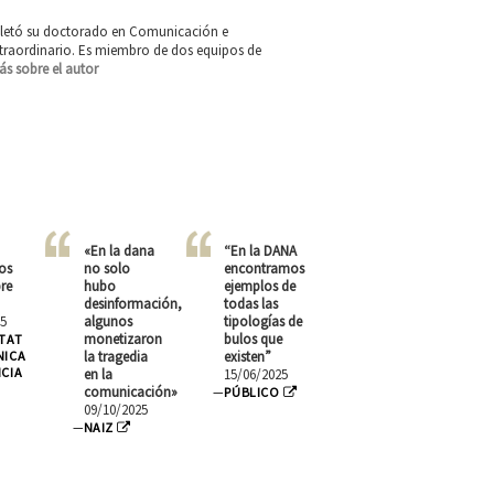
mpletó su doctorado en Comunicación e
xtraordinario. Es miembro de dos equipos de
ás sobre el autor
«En la dana
“En la DANA
los
no solo
encontramos
re
hubo
ejemplos de
desinformación,
todas las
5
algunos
tipologías de
monetizaron
bulos que
ITAT
NICA
la tragedia
existen”
NCIA
en la
15/06/2025
comunicación»
—
PÚBLICO
09/10/2025
—
NAIZ