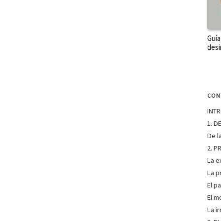
Guía
desi
CON
INT
1. 
De l
2. P
La e
La p
El p
El m
La ir