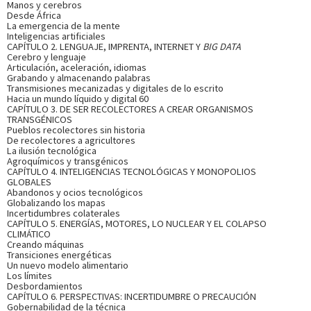
Manos y cerebros
Desde África
La emergencia de la mente
Inteligencias artificiales
CAPÍTULO 2. LENGUAJE, IMPRENTA, INTERNET Y
BIG DATA
Cerebro y lenguaje
Articulación, aceleración, idiomas
Grabando y almacenando palabras
Transmisiones mecanizadas y digitales de lo escrito
Hacia un mundo líquido y digital 60
CAPÍTULO 3. DE SER RECOLECTORES A CREAR ORGANISMOS
TRANSGÉNICOS
Pueblos recolectores sin historia
De recolectores a agricultores
La ilusión tecnológica
Agroquímicos y transgénicos
CAPÍTULO 4. INTELIGENCIAS TECNOLÓGICAS Y MONOPOLIOS
GLOBALES
Abandonos y ocios tecnológicos
Globalizando los mapas
Incertidumbres colaterales
CAPÍTULO 5. ENERGÍAS, MOTORES, LO NUCLEAR Y EL COLAPSO
CLIMÁTICO
Creando máquinas
Transiciones energéticas
Un nuevo modelo alimentario
Los límites
Desbordamientos
CAPÍTULO 6. PERSPECTIVAS: INCERTIDUMBRE O PRECAUCIÓN
Gobernabilidad de la técnica