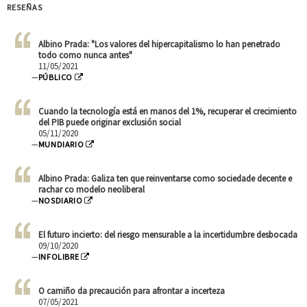
RESEÑAS
Albino Prada: "Los valores del hipercapitalismo lo han penetrado
todo como nunca antes"
11/05/2021
—
PÚBLICO
Cuando la tecnología está en manos del 1%, recuperar el crecimiento
del PIB puede originar exclusión social
05/11/2020
—
MUNDIARIO
Albino Prada: Galiza ten que reinventarse como sociedade decente e
rachar co modelo neoliberal
—
NOSDIARIO
El futuro incierto: del riesgo mensurable a la incertidumbre desbocada
09/10/2020
—
INFOLIBRE
O camiño da precaución para afrontar a incerteza
07/05/2021