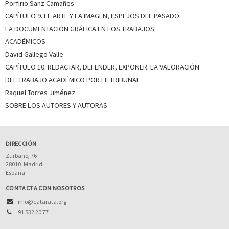
Porfirio Sanz Camañes
en la UCLM desde 1989 y coordinadora del pr...
Ver más
sobre el autor
CAPÍTULO 9. EL ARTE Y LA IMAGEN, ESPEJOS DEL PASADO:
LA DOCUMENTACIÓN GRÁFICA EN LOS TRABAJOS
ACADÉMICOS
SOBRE MARÍA DEL PRADO RODRÍGUEZ ROMERO (ESCRITORA)
David Gallego Valle
CAPÍTULO 10. REDACTAR, DEFENDER, EXPONER. LA VALORACIÓN
Graduada en Historia e investigadora contratada
predoctoral del Plan de Formación de Profesorado
DEL TRABAJO ACADÉMICO POR EL TRIBUNAL
Universitario del MCIU en el Área de Historia Medieval del
Raquel Torres Jiménez
Departamento de Historia de la UCLM. Sus líneas de
investigación son la Historia de las Mujeres y de las
SOBRE LOS AUTORES Y AUTORAS
relaciones de Géner...
Ver más sobre el autor
SOBRE DAVID MARTÍN LÓPEZ (ESCRITOR)
DIRECCIÓN
Zurbano, 76
Profesor de Historia Moderna de la Universidad de Castilla-
28010
Madrid
La Mancha. Está especializado en la Historia de la Iglesia, la
España
educación y el pensamiento político de la Edad Moderna,
CONTACTA CON NOSOTROS
especialmente en el ámbito de la Compañía de Jesús. En su
labor profesional también ha mostrado interé...
Ver más
info@catarata.org
sobre el autor
91 532 20 77