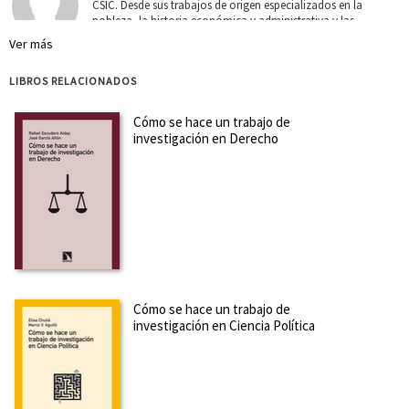
CSIC. Desde sus trabajos de origen especializados en la
nobleza, la historia económica y administrativa y las
infraestructuras en la Edad Moderna, está interesado en la ...
Ver más
Ver más sobre el autor
LIBROS RELACIONADOS
SOBRE DAVID GALLEGO VALLE (ESCRITOR)
Cómo se hace un trabajo de
investigación en Derecho
Profesor de Historia Medieval en la Universidad de Castilla-
La Mancha y arqueólogo profesional. Está especializado en
Arqueología Medieval y, especialmente, en Órdenes
Militares, Historia Militar de este periodo, así como en
Arqueología de la Arquitectura. En su labor profesional...
Ver
más sobre el autor
SOBRE JAIME GARCÍA CARPINTERO LÓPEZ DE MOTA (ESCRITOR)
Cómo se hace un trabajo de
Doctor en Historia por la Universidad de Castilla-La Mancha.
investigación en Ciencia Política
Sus líneas de investigación se enmarcan dentro de la
Historia y la Arqueología Medievales, especialmente en el
ámbito de las órdenes militares. Así mismo, se ha dedicado
a la aplicación de las nuevas tecnologías a al es...
Ver más
sobre el autor