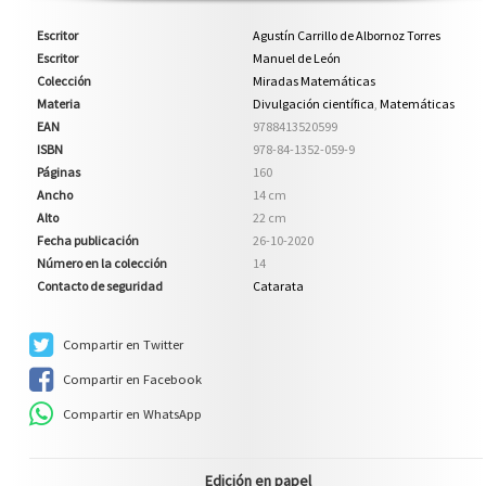
Escritor
Agustín Carrillo de Albornoz Torres
Escritor
Manuel de León
Colección
Miradas Matemáticas
Materia
Divulgación científica
,
Matemáticas
EAN
9788413520599
ISBN
978-84-1352-059-9
Páginas
160
Ancho
14 cm
Alto
22 cm
Fecha publicación
26-10-2020
Número en la colección
14
Contacto de seguridad
Catarata
Compartir en Twitter
Compartir en Facebook
Compartir en WhatsApp
Edición en papel