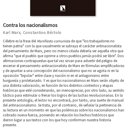
Contra los nacionalismos
Karl Marx
Constantino Bértolo
,
Célebre es la frase del
Manifiesto comunista
de que "los trabajadores no
tienen patria" con la que usualmente se subraya el carácter antinacionalista
del pensamiento de Marx, pero no menos citada debería ser aquella otra que
afirma "que el pueblo que oprime a otros pueblos jamás podrá ser libre". Dos
afirmaciones contrapuestas que tal vez sirvan para advertir del peligro de
encerrar el pensamiento antinacionalista de Marx en fórmulas simplificadoras
y de apuntar a una concepción del nacionalismo que no se agota ni en la
oposición "bipolar" entre clase y nación ni en el antagonismo entre
burguesía y proletariado. Y es que los nacionalismos en Marx serán objeto de
una distinta valoración, en función de los distintos contextos y etapas
históricas que esté considerando, sin menospreciar, por otro lado, su sentido
táctico para estimular o frenar los logros de las luchas revolucionarias. En la
presente antología, el lector no encontrará, por tanto, una suerte de manual
del antinacionalismo. Se trata, por el contrario, de señalar la pertinencia de
su lectura en un momento en que las polémicas sobre los nacionalismos han
cobrado nueva fuerza, poniendo en relación los hechos históricos que
dieron lugar a sus textos con los que hoy conforman nuestra historia
presente.