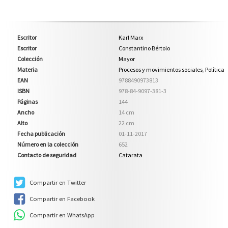
Escritor
Karl Marx
Escritor
Constantino Bértolo
Colección
Mayor
Materia
Procesos y movimientos sociales
,
Política
EAN
9788490973813
ISBN
978-84-9097-381-3
Páginas
144
Ancho
14 cm
Alto
22 cm
Fecha publicación
01-11-2017
Número en la colección
652
Contacto de seguridad
Catarata
Compartir en Twitter
Compartir en Facebook
Compartir en WhatsApp