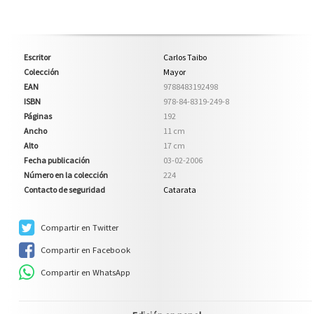
Escritor
Carlos Taibo
Colección
Mayor
EAN
9788483192498
ISBN
978-84-8319-249-8
Páginas
192
Ancho
11 cm
Alto
17 cm
Fecha publicación
03-02-2006
Número en la colección
224
Contacto de seguridad
Catarata
Compartir en Twitter
Compartir en Facebook
Compartir en WhatsApp