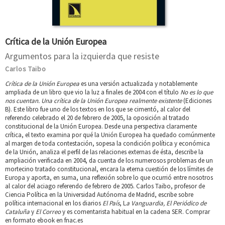
Crítica de la Unión Europea
Argumentos para la izquierda que resiste
Carlos Taibo
Crítica de la Unión Europea
es una versión actualizada y notablemente
ampliada de un libro que vio la luz a finales de 2004 con el título
No es lo que
nos cuentan. Una crítica de la Unión Europea realmente existente
(Ediciones
B). Este libro fue uno de los textos en los que se cimentó, al calor del
referendo celebrado el 20 de febrero de 2005, la oposición al tratado
constitucional de la Unión Europea. Desde una perspectiva claramente
crítica, el texto examina por qué la Unión Europea ha quedado comúnmente
al margen de toda contestación, sopesa la condición política y económica
de la Unión, analiza el perfil de las relaciones externas de ésta, describe la
ampliación verificada en 2004, da cuenta de los numerosos problemas de un
mortecino tratado constitucional, encara la eterna cuestión de los límites de
Europa y aporta, en suma, una reflexión sobre lo que ocurrió entre nosotros
al calor del aciago referendo de febrero de 2005. Carlos Taibo, profesor de
Ciencia Política en la Universidad Autónoma de Madrid, escribe sobre
política internacional en los diarios
El País
, L
a Vanguardia, El Periódico de
Cataluña
y
El Correo
y es comentarista habitual en la cadena SER. Comprar
en formato ebook en fnac.es