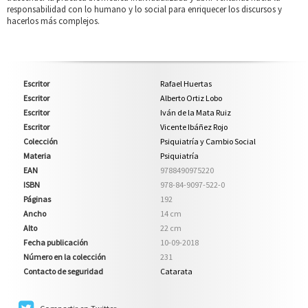
responsabilidad con lo humano y lo social para enriquecer los discursos y
hacerlos más complejos.
Escritor
Rafael Huertas
Escritor
Alberto Ortiz Lobo
Escritor
Iván de la Mata Ruiz
Escritor
Vicente Ibáñez Rojo
Colección
Psiquiatría y Cambio Social
Materia
Psiquiatría
EAN
9788490975220
ISBN
978-84-9097-522-0
Páginas
192
Ancho
14 cm
Alto
22 cm
Fecha publicación
10-09-2018
Número en la colección
231
Contacto de seguridad
Catarata