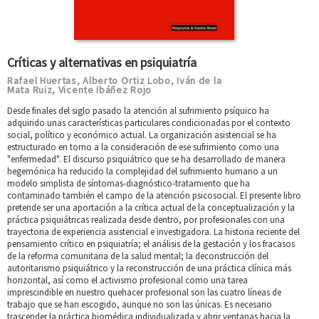
Críticas y alternativas en psiquiatría
Rafael Huertas
Alberto Ortiz Lobo
Iván de la
,
,
Mata Ruiz
Vicente Ibáñez Rojo
,
Desde finales del siglo pasado la atención al sufrimiento psíquico ha
adquirido unas características particulares condicionadas por el contexto
social, político y económico actual. La organización asistencial se ha
estructurado en torno a la consideración de ese sufrimiento como una
"enfermedad". El discurso psiquiátrico que se ha desarrollado de manera
hegemónica ha reducido la complejidad del sufrimiento humano a un
modelo simplista de síntomas-diagnóstico-tratamiento que ha
contaminado también el campo de la atención psicosocial. El presente libro
pretende ser una aportación a la crítica actual de la conceptualización y la
práctica psiquiátricas realizada desde dentro, por profesionales con una
trayectoria de experiencia asistencial e investigadora. La historia reciente del
pensamiento crítico en psiquiatría; el análisis de la gestación y los fracasos
de la reforma comunitaria de la salud mental; la deconstrucción del
autoritarismo psiquiátrico y la reconstrucción de una práctica clínica más
horizontal, así como el activismo profesional como una tarea
imprescindible en nuestro quehacer profesional son las cuatro líneas de
trabajo que se han escogido, aunque no son las únicas. Es necesario
trascender la práctica biomédica individualizada y abrir ventanas hacia la