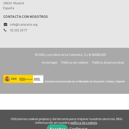
28010
Madrid
España
CONTACTA CON NOSOTROS
info@catarata.org
91 532 20 77
© 2026, Los Libros de la Catarata, S.L B-84582360
Aviso legal
Política de cookies
Política de privacidad
Utilizamos cookies propias y de terceros para mejorar nuestros servicios. Más
información en nuestra
política de cookies
.
Configurar