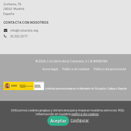
Zurbano, 76
28010
Madrid
España
CONTACTA CON NOSOTROS
info@catarata.org
91 532 20 77
© 2026, Los Libros de la Catarata, S.L B-84582360
Aviso legal
Política de cookies
Política de privacidad
Utilizamos cookies propias y de terceros para mejorar nuestros servicios. Más
información en nuestra
política de cookies
.
Configurar
Aceptar