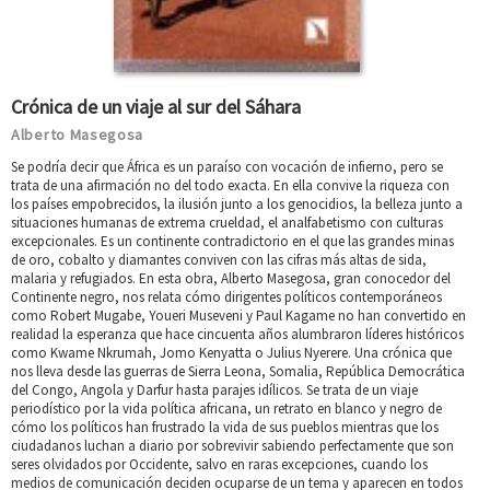
Crónica de un viaje al sur del Sáhara
Alberto Masegosa
Se podría decir que África es un paraíso con vocación de infierno, pero se
trata de una afirmación no del todo exacta. En ella convive la riqueza con
los países empobrecidos, la ilusión junto a los genocidios, la belleza junto a
situaciones humanas de extrema crueldad, el analfabetismo con culturas
excepcionales. Es un continente contradictorio en el que las grandes minas
de oro, cobalto y diamantes conviven con las cifras más altas de sida,
malaria y refugiados. En esta obra, Alberto Masegosa, gran conocedor del
Continente negro, nos relata cómo dirigentes políticos contemporáneos
como Robert Mugabe, Youeri Museveni y Paul Kagame no han convertido en
realidad la esperanza que hace cincuenta años alumbraron líderes históricos
como Kwame Nkrumah, Jomo Kenyatta o Julius Nyerere. Una crónica que
nos lleva desde las guerras de Sierra Leona, Somalia, República Democrática
del Congo, Angola y Darfur hasta parajes idílicos. Se trata de un viaje
periodístico por la vida política africana, un retrato en blanco y negro de
cómo los políticos han frustrado la vida de sus pueblos mientras que los
ciudadanos luchan a diario por sobrevivir sabiendo perfectamente que son
seres olvidados por Occidente, salvo en raras excepciones, cuando los
medios de comunicación deciden ocuparse de un tema y aparecen en todos