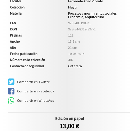
Escritor
Fernando Abad Vicente
Colección
Mayor
Materia
Procesos y movimientos sociales
,
Economía
,
Arquitectura
EAN
9788483198971
ISBN
978-84-8319-897-1
Páginas
112
Ancho
13,5 cm
Alto
21 cm
Fecha publicación
10-03-2014
Número en la colección
482
Contacto de seguridad
Catarata
Compartir en Twitter
Compartir en Facebook
Compartir en WhatsApp
Edición en papel
13,00 €