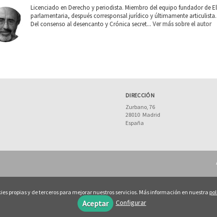
Licenciado en Derecho y periodista. Miembro del equipo fundador de E
parlamentaria, después corresponsal jurídico y últimamente articulista
Del consenso al desencanto y Crónica secret...
Ver más sobre el autor
DIRECCIÓN
Zurbano, 76
28010
Madrid
España
ies propias y de terceros para mejorar nuestros servicios. Más información en nuestra
pol
Configurar
Aceptar