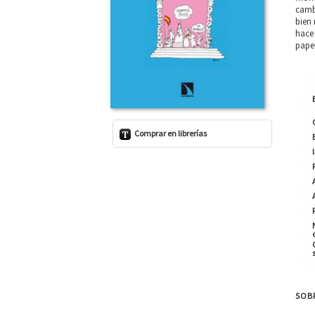
camb
bien 
hace
pape
Comprar en librerías
SOBR