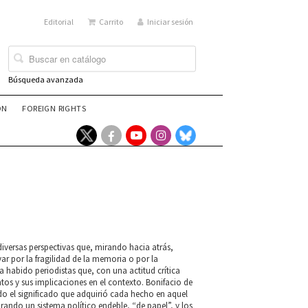
Editorial
Carrito
Iniciar sesión
Búsqueda avanzada
ÓN
FOREIGN RIGHTS
iversas perspectivas que, mirando hacia atrás,
var por la fragilidad de la memoria o por la
a habido periodistas que, con una actitud crítica
tos y sus implicaciones en el contexto. Bonifacio de
ndo el significado que adquirió cada hecho en aquel
ndo un sistema político endeble, “de papel”, y los