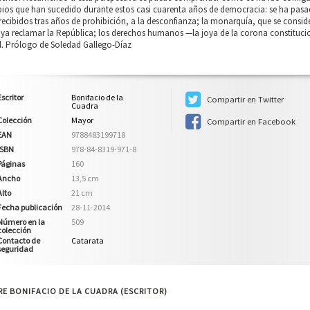
ios que han sucedido durante estos casi cuarenta años de democracia: se ha pasad
recibidos tras años de prohibición, a la desconfianza; la monarquía, que se conside
 ya reclamar la República; los derechos humanos —la joya de la corona constituc
l. Prólogo de Soledad Gallego-Díaz
Escritor
Bonifacio de la
Compartir en Twitter
Cuadra
Colección
Mayor
Compartir en Facebook
EAN
9788483199718
ISBN
978-84-8319-971-8
Páginas
160
Ancho
13,5 cm
Alto
21 cm
Fecha publicación
28-11-2014
Número en la
509
colección
Contacto de
Catarata
seguridad
E BONIFACIO DE LA CUADRA (ESCRITOR)