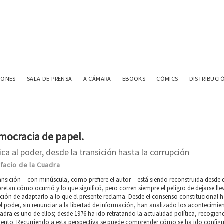
IONES
SALA DE PRENSA
A CÁMARA
EBOOKS
CÓMICS
DISTRIBUCI
mocracia de papel.
tica al poder, desde la transición hasta la corrupción
facio de la Cuadra
ansición —con minúscula, como prefiere el autor— está siendo reconstruida desde d
pretan cómo ocurrió y lo que significó, pero corren siempre el peligro de dejarse lle
ción de adaptarlo a lo que el presente reclama. Desde el consenso constitucional h
l poder, sin renunciar a la libertad de información, han analizado los acontecimien
adra es uno de ellos; desde 1976 ha ido retratando la actualidad política, recogie
nto. Recurriendo a esta perspectiva se puede comprender cómo se ha ido configura