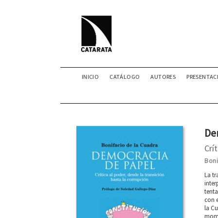
INICIO
CATÁLOGO
AUTORES
PRESENTAC
De
Crí
Boni
La tr
inter
tenta
con e
la Cu
mome