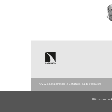
© 2026, Los Libros de la Catarata, S.L B-84582360
Utilizamos cook