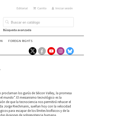
Editorial
Carrito
Iniciar sesión
Búsqueda avanzada
ÓN
FOREIGN RIGHTS
?
mo proclaman los gurús de Silicon Valley, la promesa
del mundo”. El mesianismo tecnológico es la
ón de que la tecnociencia nos permitirá rehacer el
rda Jorge Riechmann, sueñan hoy con la velocidad
icos para escapar de los límites biofísicos y de la
adas ilusiones de sobrepotencia humana,