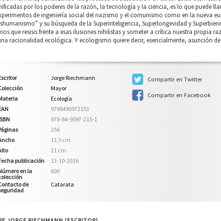
ficadas por los poderes de la razón, la tecnología y la ciencia, es lo que puede 
xperimentos de ingeniería social del nazismo y el comunismo como en la nueva eug
shumanismo” y su búsqueda de la Superinteligencia, Superlongevidad y Superbienes
os que resisis frente a esas ilusiones nihilistas y someter a crítica nuestra propi
una racionalidad ecológica. Y ecologismo quiere decir, esencialmente, asunción de l
Escritor
Jorge Riechmann
Compartir en Twitter
Colección
Mayor
Compartir en Facebook
Materia
Ecología
EAN
9788490972151
ISBN
978-84-9097-215-1
Páginas
256
Ancho
13,5 cm
Alto
21 cm
Fecha publicación
13-10-2016
Número en la
600
colección
Contacto de
Catarata
seguridad
RE JORGE RIECHMANN (ESCRITOR)