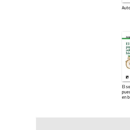
Auto
El s
pued
en b