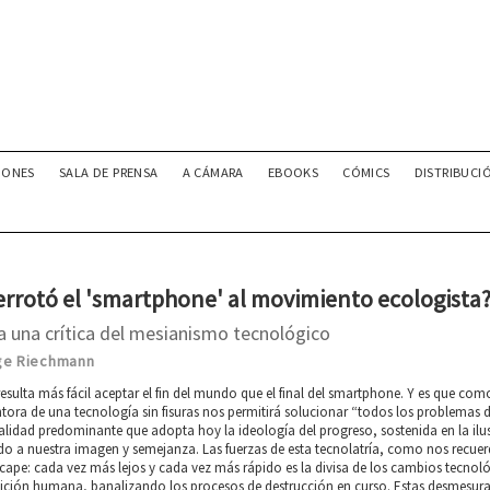
IONES
SALA DE PRENSA
A CÁMARA
EBOOKS
CÓMICS
DISTRIBUCI
errotó el 'smartphone' al movimiento ecologista
a una crítica del mesianismo tecnológico
ge Riechmann
esulta más fácil aceptar el fin del mundo que el final del smartphone. Y es que co
tora de una tecnología sin fisuras nos permitirá solucionar “todos los problemas 
idad predominante que adopta hoy la ideología del progreso, sostenida en la ilusi
o a nuestra imagen y semejanza. Las fuerzas de esta tecnolatría, como nos recue
cape: cada vez más lejos y cada vez más rápido es la divisa de los cambios tecnológ
ición humana, banalizando los procesos de destrucción en curso. Estas desmesur