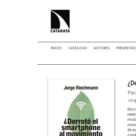
INICIO
CATÁLOGO
AUTORES
PRESENTAC
¿D
Par
Jor
Nos r
reden
modal
mund
de es
cond