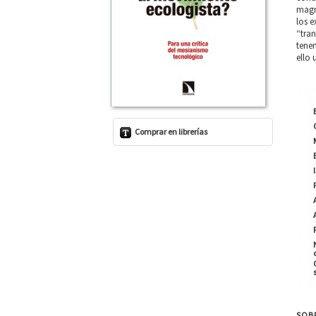
magni
los e
“tran
tenem
ello 
Comprar en librerías
SOB