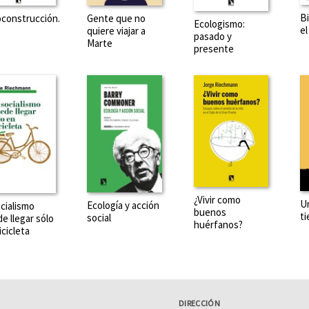
B
construcción.
Gente que no
Ecologismo:
el
quiere viajar a
pasado y
Marte
presente
¿Vivir como
Un
Ecología y acción
ocialismo
buenos
ti
social
e llegar sólo
huérfanos?
icicleta
DIRECCIÓN