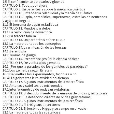
7.5 El confinamiento de quarks y gluones
CAPÍTULO 8. Todo... por ahora
CAPÍTULO 9. Un paréntesis sobre la mecánica cuántica
CAPÍTULO 10. Entender la relatividad y la mecánica cuántica
CAPÍTULO 11. Espín, estadística, supernovas, estrellas de neutrones
y agujeros negros
11.1 El teorema de espín-estadística
CAPÍTULO 12. Mundos paralelos
12.1 La revolución de noviembre
12.2 La tercera familia
CAPÍTULO 13. Un parentésis sobre TR2C2
13.1 La madre de todos los conceptos
CAPÍTULO 14. La unificación de las fuerzas
14.1 Serendipia
14.2 Teorías de gauge
CAPÍTULO 15. Parentésis: ¿es útil la ciencia básica?
CAPÍTULO 16. De vuelta a los gemelos
16.1 ¿Por qué la paradoja de los gemelos es paradójica?
16.2 Los gemelos según Einstein
16.3 De vuelta a los experimentos, factibles o no
16.4 El álgebra tras la relatividad del tiempo
CAPÍTULO 17. Algunos instrumentos de la macrofísica
17.1 Antenas y satélites de microondas
17.2 Interferómetros de ondas gravitatorias
CAPÍTULO 18. El descubrimiento de la emisión de ondas gravitatorias
CAPÍTULO 19. La detección directa de ondas gravitatorias
CAPÍTULO 20. Algunos instrumentos de la microfísica
CAPÍTULO 21. El LHC y sus detectores
CAPÍTULO 22. El bosón de Higgs y su campo en el vacío
22.1 La madre de todas las sustancias