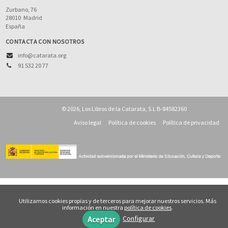
Zurbano, 76
28010
Madrid
España
CONTACTA CON NOSOTROS
info@catarata.org
91 532 20 77
© 2026, Los Libros de la Catarata, S.L B-84582360
Aviso legal
Política de cookies
Política de privacidad
Utilizamos cookies propias y de terceros para mejorar nuestros servicios. Más
información en nuestra
política de cookies
.
Configurar
Aceptar