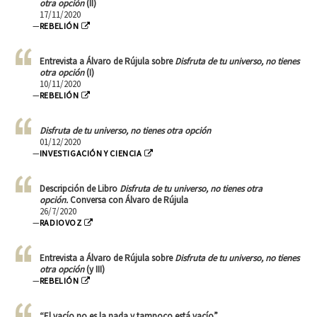
otra opción
(II)
17/11/2020
—
REBELIÓN
Entrevista a Álvaro de Rújula sobre
Disfruta de tu universo, no tienes
otra opción
(I)
10/11/2020
—
REBELIÓN
Disfruta de tu universo, no tienes otra opción
01/12/2020
—
INVESTIGACIÓN Y CIENCIA
Descripción de Libro
Disfruta de tu universo, no tienes otra
opción.
Conversa con Álvaro de Rújula
26/7/2020
—
RADIOVOZ
Entrevista a Álvaro de Rújula sobre
Disfruta de tu universo, no tienes
otra opción
(y III)
—
REBELIÓN
“El vacío no es la nada y tampoco está vacío”