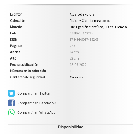
Escritor
Álvaro de Rújula
Colección
Física y Ciencia para todos
Materia
Divulgación científica
,
Física
,
Ciencia
EAN
9788490979525
ISBN
978-84-9097-952-5
Páginas
288
Ancho
14 cm
Alto
22 cm
Fecha publicación
15-06-2020
Número en la colección
1
Contacto de seguridad
Catarata
Compartir en Twitter
Compartir en Facebook
Compartir en WhatsApp
Disponibilidad