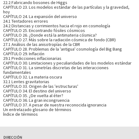
22.2 Fabricando bosones de Higgs
CAPÍTULO 23. Los modelos estándar de las partículas y la gravedad,
hoy
CAPÍTULO 24. La expansión del universo
24.1 Tentadores errores
24.2 Distancias y corrimientos hacia el rojo en cosmología
CAPÍTULO 25. Encontrando fósiles cósmicos
CAPÍTULO 26. ¿Donde está la antimateria cósmica?
CAPÍTULO 27. Más sobre la radiación cósmica de fondo (CBR)
27.1 Análisis de las anisotropías de la CBR
CAPÍTULO 28. Problemas de la 'antigua' cosmología del Big Bang
CAPÍTULO 29. Inflación
29.1 Predicciones inflacionarias
CAPÍTULO 30. Limitaciones y peculiaridades de los modelos estándar
CAPÍTULO 31. La simetrías discretas de las interacciones
fundamentales
CAPÍTULO 32. La materia oscura
32.1 Lentes gravitatorias
CAPÍTULO 33. Origen de las 'estructuras'
CAPÍTULO 34. El destino del universo
CAPÍTULO 35. ¿De vuelta al éter?
CAPÍTULO 36. La gran incongruencia
CAPÍTULO 37. A pesar de nuestra reconocida ignorancia
Un entrelazado glosario de términos
Índice de términos
DIRECCIÓN