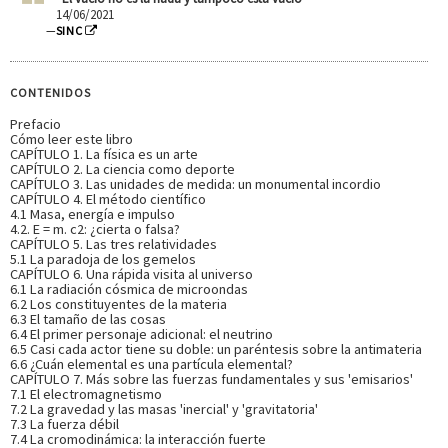
14/06/2021
—
SINC
CONTENIDOS
Prefacio
Cómo leer este libro
CAPÍTULO 1. La física es un arte
CAPÍTULO 2. La ciencia como deporte
CAPÍTULO 3. Las unidades de medida: un monumental incordio
CAPÍTULO 4. El método científico
4.1 Masa, energía e impulso
4.2. E = m. c2: ¿cierta o falsa?
CAPÍTULO 5. Las tres relatividades
5.1 La paradoja de los gemelos
CAPÍTULO 6. Una rápida visita al universo
6.1 La radiación cósmica de microondas
6.2 Los constituyentes de la materia
6.3 El tamaño de las cosas
6.4 El primer personaje adicional: el neutrino
6.5 Casi cada actor tiene su doble: un paréntesis sobre la antimateria
6.6 ¿Cuán elemental es una partícula elemental?
CAPÍTULO 7. Más sobre las fuerzas fundamentales y sus 'emisarios'
7.1 El electromagnetismo
7.2 La gravedad y las masas 'inercial' y 'gravitatoria'
7.3 La fuerza débil
7.4 La cromodinámica: la interacción fuerte