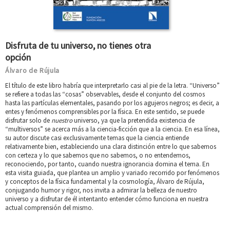
Disfruta de tu universo, no tienes otra
opción
Álvaro de Rújula
El título de este libro habría que interpretarlo casi al pie de la letra. “Universo”
se refiere a todas las “cosas” observables, desde el conjunto del cosmos
hasta las partículas elementales, pasando por los agujeros negros; es decir, a
entes y fenómenos comprensibles por la física. En este sentido, se puede
disfrutar solo de
nuestro
universo, ya que la pretendida existencia de
“multiversos” se acerca más a la ciencia-ficción que a la ciencia. En esa línea,
su autor discute casi exclusivamente temas que la ciencia entiende
relativamente bien, estableciendo una clara distinción entre lo que sabemos
con certeza y lo que sabemos que no sabemos, o no entendemos,
reconociendo, por tanto, cuando nuestra ignorancia domina el tema. En
esta visita guiada, que plantea un amplio y variado recorrido por fenómenos
y conceptos de la física fundamental y la cosmología, Álvaro de Rújula,
conjugando humor y rigor, nos invita a admirar la belleza de nuestro
universo y a disfrutar de él intentanto entender cómo funciona en nuestra
actual comprensión del mismo.