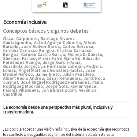
Economía inclusiva
Conceptos básicos y algunos debates
Óscar Carpintero
Santiago Álvarez
,
Cantalapiedra
Astrid Agenjo-Calderón
Alfons
,
,
Barceló
José Bellver Soroa
Carlos Berzosa
,
,
,
Cristina Carrasco Bengoa
Cristina Carrasco
,
Bengoa
Carmen Castro García
Monica Di Donato
,
,
,
Sherman Farhad
Mireia Farré Mallofré
Eduardo
,
,
Fernández Huerga
Jorge García-Arias
,
,
Guardiola.Jorge
Luis Fernando Lobejón
Pedro L.
,
,
Lomas
Ángel Martínez González-Tablas
José
,
,
Manuel Naredo
Jaime Nieto
Julián Panadero
,
,
,
Albert Recio Andreu
César Rendueles
Jordi Roca
,
,
Jusmet
José Miguel Rodríguez Fernández
Paula
,
,
Rodríguez Modroño
Jorge Sola
Xavier Vence
,
,
,
Paloma Villanueva
Jon Bernat Zubiri
Verónica
,
,
Castrillón
La economía desde una perspectiva más plural, inclusiva y
transformadora.
¿Es posible abordar una visión más inclusiva de la economía que reconozca
los conflictos, desigualdades y límites del sistema actual? Esta es la