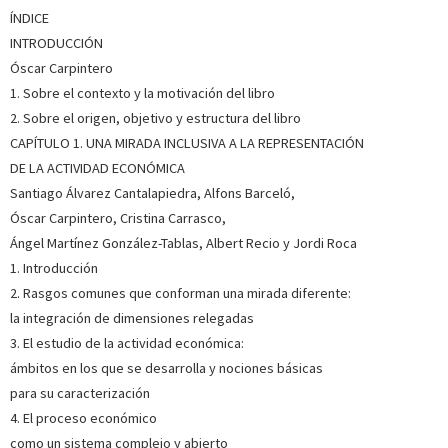
Ángeles Durán de Innovación Científica en Estudi...
Ver más
ÍNDICE
sobre el autor
INTRODUCCIÓN
Óscar Carpintero
SOBRE CRISTINA CARRASCO BENGOA (ESCRITORA)
1. Sobre el contexto y la motivación del libro
2. Sobre el origen, objetivo y estructura del libro
Profesora (jubilada) de Teoría Económica de la Universidad
de Barcelona. Sus temas de investigación han estado todos
CAPÍTULO 1. UNA MIRADA INCLUSIVA A LA REPRESENTACIÓN
relacionados con la economía feminista, sobre los cuales
DE LA ACTIVIDAD ECONÓMICA
tiene diversas publicaciones. Ha recibido el Premio María
Ángeles Durán de Innovación Científica en Estudi...
Ver más
Santiago Álvarez Cantalapiedra, Alfons Barceló,
sobre el autor
Óscar Carpintero, Cristina Carrasco,
Ángel Martínez González-Tablas, Albert Recio y Jordi Roca
SOBRE CARMEN CASTRO GARCÍA (ESCRITORA)
1. Introducción
2. Rasgos comunes que conforman una mirada diferente:
Activista feminista desde hace más de 30 años. Doctora en
la integración de dimensiones relegadas
Economía por la Universidad Pablo de Olavide, está
3. El estudio de la actividad económica:
especializada en políticas europeas de género y en sistemas
de permisos por nacimiento y es investigadora sobre la
ámbitos en los que se desarrolla y nociones básicas
contribución de las políticas públicas al avance de la j...
Ver
para su caracterización
más sobre el autor
4. El proceso económico
como un sistema complejo y abierto