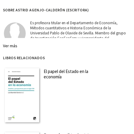
SOBRE ASTRID AGENJO-CALDERÓN (ESCRITORA)
Es profesora titular en el Departamento de Economía,
Métodos cuantitativos e Historia Económica de la
Universidad Pablo de Olavide de Sevilla. Miembro del grupo
de Investigación EcoEcoFem y vicepresidenta del
Observatorio de Género, Economía, Política y Desarrollo
Ver más
(GEP&DO). Su in...
Ver más sobre el autor
LIBROS RELACIONADOS
SOBRE ALFONS BARCELÓ (ESCRITOR)
El papel del Estado en la
economía
Doctor en Economía por la Universidad de Valencia (1978,
dir. Ernest Lluch). Catedrático de Fundamentos del Análisis
Económico de la Universidad de Barcelona (1993-2013).
Autor de Reproducción económica y modos de producción
(1981), Teoría económica de los bienes autorreproducibl...
Ver más sobre el autor
SOBRE JOSÉ BELLVER SOROA (ESCRITOR)