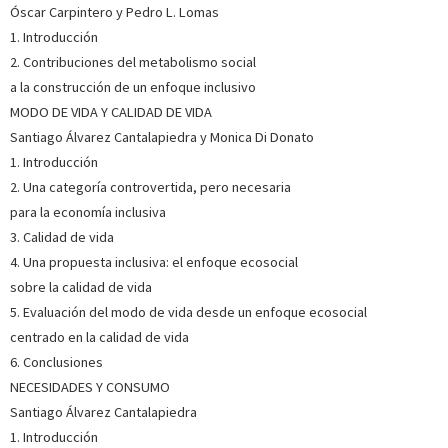
Universidad de Barcelona, está especializado en economía
Óscar Carpintero y Pedro L. Lomas
ecológica y ha publicado numerosos artículos en revistas
1. Introducción
académicas internacionales, libros colectivos y revistas de
divulgación, así como diversos informes y monografí...
Ver
2. Contribuciones del metabolismo social
más sobre el autor
a la construcción de un enfoque inclusivo
MODO DE VIDA Y CALIDAD DE VIDA
Santiago Álvarez Cantalapiedra y Monica Di Donato
SOBRE JOSÉ MIGUEL RODRÍGUEZ FERNÁNDEZ (ESCRITOR)
1. Introducción
Profesor titular de Economía Financiera y Contabilidad en
2. Una categoría controvertida, pero necesaria
la Universidad de Valladolid, ha sido decano de la Facultad
para la economía inclusiva
de Ciencias Económicas y Empresariales de la Universidad
de Valladolid y miembro del Instituto de Estudios Europeos
3. Calidad de vida
y de la Comisión Justicia y Paz. Autor de una ...
Ver más
4. Una propuesta inclusiva: el enfoque ecosocial
sobre el autor
sobre la calidad de vida
5. Evaluación del modo de vida desde un enfoque ecosocial
SOBRE PAULA RODRÍGUEZ MODROÑO (ESCRITORA)
centrado en la calidad de vida
6. Conclusiones
Profesora de Economía, Métodos Cuantitativos e Historia
Económica y directora del Centro Interdisciplinar de
NECESIDADES Y CONSUMO
Estudios Feministas, de las Mujeres y de Género (CINEF) de la
Santiago Álvarez Cantalapiedra
Universidad Pablo de Olavide, Sevilla. Sus líneas de
1. Introducción
investigación se centran en la economía feminista y la e...