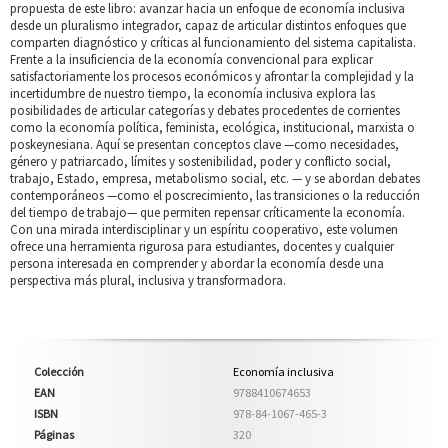
propuesta de este libro: avanzar hacia un enfoque de economía inclusiva
desde un pluralismo integrador, capaz de articular distintos enfoques que
comparten diagnóstico y críticas al funcionamiento del sistema capitalista.
Frente a la insuficiencia de la economía convencional para explicar
satisfactoriamente los procesos económicos y afrontar la complejidad y la
incertidumbre de nuestro tiempo, la economía inclusiva explora las
posibilidades de articular categorías y debates procedentes de corrientes
como la economía política, feminista, ecológica, institucional, marxista o
poskeynesiana. Aquí se presentan conceptos clave —como necesidades,
género y patriarcado, límites y sostenibilidad, poder y conflicto social,
trabajo, Estado, empresa, metabolismo social, etc. — y se abordan debates
contemporáneos —como el poscrecimiento, las transiciones o la reducción
del tiempo de trabajo— que permiten repensar críticamente la economía.
Con una mirada interdisciplinar y un espíritu cooperativo, este volumen
ofrece una herramienta rigurosa para estudiantes, docentes y cualquier
persona interesada en comprender y abordar la economía desde una
perspectiva más plural, inclusiva y transformadora.
Colección
Economía inclusiva
EAN
9788410674653
ISBN
978-84-1067-465-3
Páginas
320