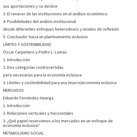
sus aportaciones y su declive
SOBRE ALBERT RECIO ANDREU (ESCRITOR)
3. El renacer de las instituciones en el análisis económico
Profesor honorario de la Universitat Autónoma de
4. Posibilidades del análisis institucional
Barcelona. Especializado en economía laboral. Ha
desde diferentes enfoques heterodoxos y niveles de reflexión
participado en investigaciones sobre determinantes de la
estructura laboral, condiciones de trabajo, salarios etc. Ha
5. Conclusión: hacia un planteamiento inclusivo
publicado diversos libros y capítulos en obras colectivas, así
LÍMITES Y SOSTENIBILIDAD
c...
Ver más sobre el autor
Óscar Carpintero y Pedro L. Lomas
1. Introducción
SOBRE CÉSAR RENDUELES (ESCRITOR)
2. Dos categorías controvertidas
pero necesarias para la economía inclusiva
Doctor en Filosofía y profesor de Sociología en la
3. Límites y sostenibilidad para una (macro)economía inclusiva
Universidad Complutense de Madrid. Ha publicado
Sociofobia. El cambio político en la era de la utopía digital
MERCADOS
(2013) y Capitalismo canalla. Una historia personal del
Eduardo Fernández-Huerga
capitalismo a través de la literatura (2015). También ha
editad...
Ver más sobre el autor
1. Introducción
2. Relaciones verticales y horizontales
3. ¿Qué papel reservamos a los mercados en un enfoque de
SOBRE JORDI ROCA JUSMET (ESCRITOR)
economía inclusiva?
METABOLISMO SOCIAL
Catedrático del Departamento de Teoría Económica de la