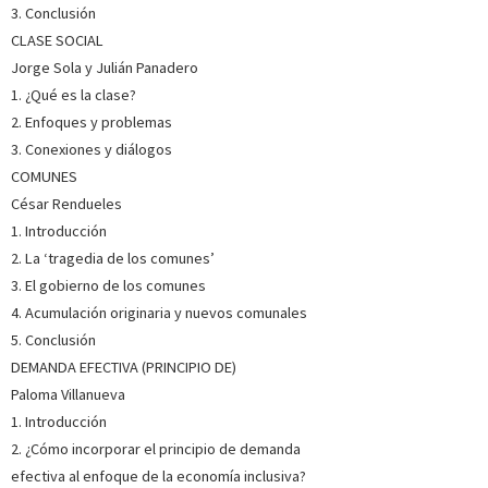
Demografía por la Universidad Católica de Lovaina
3. Conclusión
(Bélgica). Ha trabajado como responsable de la producción
CLASE SOCIAL
de estadísticas de población y territorio en el Instituto de
Jorge Sola y Julián Panadero
Estadístic...
Ver más sobre el autor
1. ¿Qué es la clase?
2. Enfoques y problemas
SOBRE EDUARDO FERNÁNDEZ HUERGA (ESCRITOR)
3. Conexiones y diálogos
COMUNES
Profesor del Departamento de Economía y Estadística de la
Universidad de León. Sus líneas de investigación se han
César Rendueles
centrado en el ámbito de la economía institucionalista y
1. Introducción
poskeynesiana, así como en la aplicación de estos enfoques
en diversas áreas como la economía del trabajo o l...
Ver
2. La ‘tragedia de los comunes’
más sobre el autor
3. El gobierno de los comunes
4. Acumulación originaria y nuevos comunales
SOBRE JORGE GARCÍA-ARIAS (ESCRITOR)
5. Conclusión
DEMANDA EFECTIVA (PRINCIPIO DE)
Es catedrático en la Universidad de León. Su investigación es
Paloma Villanueva
inter- y multidisciplinar, y se sitúa en las muy diversas
1. Introducción
intersecciones entre los estudios críticos del desarrollo, la
economía política internacional, la ecología política crítica
2. ¿Cómo incorporar el principio de demanda
y las humanidades ecológicas. Su inv...
Ver más sobre el
efectiva al enfoque de la economía inclusiva?
autor