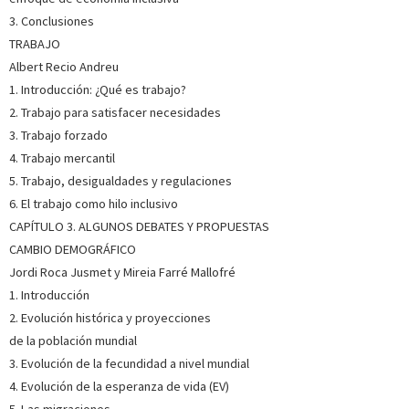
especialmente sus impactos económicos y el estudio de
3. Conclusiones
medidas que apunten a este horizonte.
Ver más sobre el
TRABAJO
autor
Albert Recio Andreu
1. Introducción: ¿Qué es trabajo?
2. Trabajo para satisfacer necesidades
3. Trabajo forzado
4. Trabajo mercantil
5. Trabajo, desigualdades y regulaciones
6. El trabajo como hilo inclusivo
CAPÍTULO 3. ALGUNOS DEBATES Y PROPUESTAS
CAMBIO DEMOGRÁFICO
Jordi Roca Jusmet y Mireia Farré Mallofré
1. Introducción
2. Evolución histórica y proyecciones
de la población mundial
3. Evolución de la fecundidad a nivel mundial
4. Evolución de la esperanza de vida (EV)
5. Las migraciones