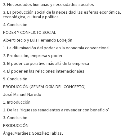
Ver más sobre el autor
2. Necesidades humanas y necesidades sociales
3. La producción social de la necesidad: las esferas económica,
tecnológica, cultural y política
SOBRE JORGE SOLA (ESCRITOR)
4. Conclusión
PODER Y CONFLICTO SOCIAL
Es profesor en el Departamento de Sociología: Metodología
y Teoría de la Universidad Complutense de Madrid. Sus
Albert Recio y Luis Fernando Lobejón
principales áreas de interés son la sociología económica, la
1. La difuminación del poder en la economía convencional
sociología política y la teoría social; su investigación ha
girado en torno a la precarización del mercado ...
Ver más
2. Producción, empresa y poder
sobre el autor
3. El poder corporativo más allá de la empresa
4. El poder en las relaciones internacionales
5. Conclusión
SOBRE XAVIER VENCE (ESCRITOR)
PRODUCCIÓN (GENEALOGÍA DEL CONCEPTO)
Catedrático de Economía Aplicada de la Univesidad de
José Manuel Naredo
Santiago de Compostela. Coordinador del Grupo ICEDE y
1. Introducción
del Máster en Desarrollo Económico e Innovación. Cuenta
con numerosas publicaciones sobre cambio estructural, la
2. De las ‘riquezas renacientes a revender con beneficio’
innovación y su dimensión territorial (sistemas de
3. Conclusión
innovació...
Ver más sobre el autor
PRODUCCIÓN
Ángel Martínez González Tablas,
SOBRE PALOMA VILLANUEVA (ESCRITORA)