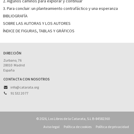
2. Algunos caminos para explorar y continuar
3. Para concluir: un planteamiento contrafáctico y una esperanza
BIBLIOGRAFÍA
SOBRE LAS AUTORAS Y LOS AUTORES
ÍNDICE DE FIGURAS, TABLAS Y GRÁFICOS
DIRECCIÓN
Zurbano, 76
28010
Madrid
España
CONTACTA CON NOSOTROS
info@catarata.org
91 532 20 77
© 2026, Los Libros de la Catarata, S.L B-84582360
Aviso legal
Política de cookies
Política de privacidad