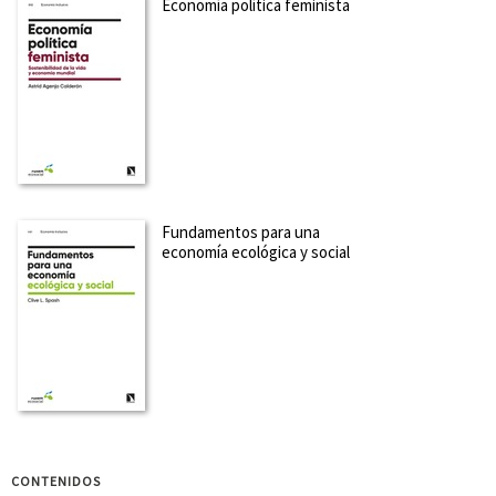
Economía política feminista
Licenciado en Administración y Dirección de Empresas por
la Universidad Autónoma de Madrid (UAM) y máster en
Economía Internacional y Desarrollo por la Universidad
Complutense de Madrid. Trabaja como investigador en
FUHEM Ecosocial, donde desarrolla su labor principalmente
en tor...
Ver más sobre el autor
SOBRE CARLOS BERZOSA (ESCRITOR)
Ha sido catedrático de economía aplicada de la Universidad
Fundamentos para una
Complutense (UCM). Ha desempeñado los cargos de
decano en la Facultad de Ciencias Económicas y
economía ecológica y social
Empresariales (1984-1998) y rector (2003-2011) de la UCM. Ha
impartido docencia en las disciplinas de Estructura
Económica Mun...
Ver más sobre el autor
SOBRE CRISTINA CARRASCO BENGOA (EDITORA)
Profesora (jubilada) de Teoría Económica de la Universidad
de Barcelona. Sus temas de investigación han estado todos
relacionados con la economía feminista, sobre los cuales
tiene diversas publicaciones. Ha recibido el Premio María
CONTENIDOS