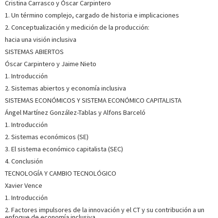
Cristina Carrasco y Óscar Carpintero
1. Un término complejo, cargado de historia e implicaciones
Profesora ayudante doctora en el Departamento de
Economía Aplicada, Estructura e Historia en la Universidad
2. Conceptualización y medición de la producción:
Complutense de Madrid e integrante del Grupo Labour and
hacia una visión inclusiva
Structural Transformations in Spain and the European
Union. Su principal línea de investigación actual se centra la
SISTEMAS ABIERTOS
...
Ver más sobre el autor
Óscar Carpintero y Jaime Nieto
1. Introducción
2. Sistemas abiertos y economía inclusiva
SOBRE JON BERNAT ZUBIRI (ESCRITOR)
SISTEMAS ECONÓMICOS Y SISTEMA ECONÓMICO CAPITALISTA
Profesor agregado de Economía Aplicada de la Facultad de
Ángel Martínez González-Tablas y Alfons Barceló
Relaciones Laborales de la Universidad del País Vasco (EHU).
1. Introducción
Doctor en Economía del Trabajo por la Université Grenoble
Alpes. Sus investigaciones se han centrado desde hace una
2. Sistemas económicos (SE)
década en las políticas de reducción del tiemp...
Ver más
3. El sistema económico capitalista (SEC)
sobre el autor
4. Conclusión
TECNOLOGÍA Y CAMBIO TECNOLÓGICO
SOBRE VERÓNICA CASTRILLÓN (ESCRITORA)
Xavier Vence
1. Introducción
Profesora de Economía Aplicada de la Universidad del País
Vasco (EHU) de 1988 a 2022. Lleva una década investigando
2. Factores impulsores de la innovación y el CT y su contribución a un
enfoque de economía inclusiva
y publicando sobre la reducción de la jornada laboral,