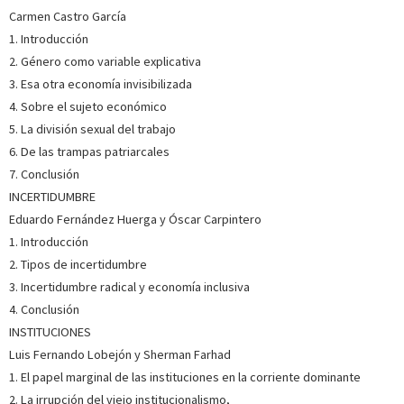
pensamiento económico con análisis concretos que
Carmen Castro García
abarcan desde el fu...
Ver más sobre el autor
1. Introducción
2. Género como variable explicativa
3. Esa otra economía invisibilizada
SOBRE JAIME NIETO (ESCRITOR)
4. Sobre el sujeto económico
Profesor del Departamento de Economía Aplicada y
5. La división sexual del trabajo
miembro del Grupo de Energía, Economía y Dinámica de
6. De las trampas patriarcales
Sistemas (GEEDS) de la Universidad de Valladolid. Sus líneas
de investigación se orientan a la economía ecológica y, en
7. Conclusión
particular, a los modelos de evaluación integrada (energía...
INCERTIDUMBRE
Ver más sobre el autor
Eduardo Fernández Huerga y Óscar Carpintero
1. Introducción
SOBRE JULIÁN PANADERO (ESCRITOR)
2. Tipos de incertidumbre
3. Incertidumbre radical y economía inclusiva
Doctor en Sociología y Antropología por la Universidad
Complutense de Madrid. Su trabajo como investigador se
4. Conclusión
centra en los conflictos sociales ligados a la transición
INSTITUCIONES
energética y en las teorías del extractivismo. Actualmente es
Luis Fernando Lobejón y Sherman Farhad
profesor sustituto en el Departamento de Sociologí...
Ver
más sobre el autor
1. El papel marginal de las instituciones en la corriente dominante
2. La irrupción del viejo institucionalismo,