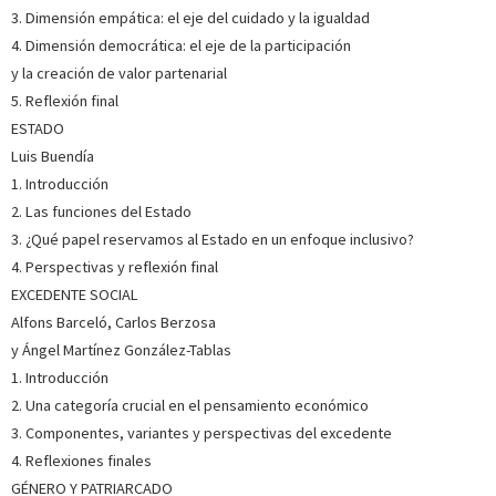
3. Dimensión empática: el eje del cuidado y la igualdad
Doctor en Ecología e investigador en el área ecosocial de
FUHEM. Sus líneas de investigación se centran en las
4. Dimensión democrática: el eje de la participación
relaciones entre el ser humano y la naturaleza desde la
y la creación de valor partenarial
ecología de sistemas y la economía ecológica, con especial
interés en el metabolismo social y de los ecosistemas....
Ver
5. Reflexión final
más sobre el autor
ESTADO
Luis Buendía
1. Introducción
SOBRE ÁNGEL MARTÍNEZ GONZÁLEZ-TABLAS (ESCRITOR)
2. Las funciones del Estado
Ha sido catedrático de Economía Aplicada de la Universidad
3. ¿Qué papel reservamos al Estado en un enfoque inclusivo?
Complutense de Madrid, en la que ha coordinado el
4. Perspectivas y reflexión final
Programa de Doctorado de Economía Internacional y
Desarrollo entre 1988 y 2003, asesor del PNUD en Nicaragua,
EXCEDENTE SOCIAL
ha dirigido la Fundación General de la UCM entre 2007 y
Alfons Barceló, Carlos Berzosa
2010,...
Ver más sobre el autor
y Ángel Martínez González-Tablas
1. Introducción
SOBRE JOSÉ MANUEL NAREDO (ESCRITOR)
2. Una categoría crucial en el pensamiento económico
3. Componentes, variantes y perspectivas del excedente
(Gijón, 1942) es doctor en Ciencias Económicas y pertenece
al Cuerpo Superior de Estadísticos del Estado. Cuenta con
4. Reflexiones finales
una larga experiencia investigadora que combina
GÉNERO Y PATRIARCADO
reflexiones de fondo sobre los fundamentos del