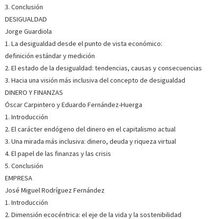
3. Conclusión
DESIGUALDAD
SOBRE GUARDIOLA.JORGE (ESCRITOR)
Jorge Guardiola
1. La desigualdad desde el punto de vista económico:
Catedrático en el Departamento de Economía Aplicada de
la Universidad de Granada (España). Es doctor en Economía
definición estándar y medición
por la Universidad de Córdoba (España) y máster en
2. El estado de la desigualdad: tendencias, causas y consecuencias
Economía por la Universidad Católica de Lovaina (Louvain-
la-Neuve, Bélgica). Sus intereses de investigación incluyen...
3. Hacia una visión más inclusiva del concepto de desigualdad
Ver más sobre el autor
DINERO Y FINANZAS
Óscar Carpintero y Eduardo Fernández-Huerga
SOBRE LUIS FERNANDO LOBEJÓN (ESCRITOR)
1. Introducción
2. El carácter endógeno del dinero en el capitalismo actual
Profesor titular de Economía Aplicada en la Universidad de
3. Una mirada más inclusiva: dinero, deuda y riqueza virtual
Valladolid y miembro del Grupo de Energía, Economía y
4. El papel de las finanzas y las crisis
Dinámica de Sistemas (GEEDS). Autor de dos libros sobre
comercio internacional y de un buen número de artículos y
5. Conclusión
de participaciones en obras colectivas sobre diferent...
Ver
EMPRESA
más sobre el autor
José Miguel Rodríguez Fernández
1. Introducción
SOBRE PEDRO L. LOMAS (ESCRITOR)
2. Dimensión ecocéntrica: el eje de la vida y la sostenibilidad