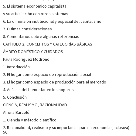
SOBRE MONICA DI DONATO (ESCRITORA)
5. El sistema económico capitalista
y su articulación con otros sistemas
Es doctora en Economía por la Universidad de Valladolid y
actualmente trabaja como investigadora en el área
6. La dimensión institucional y espacial del capitalismo
Ecosocial de la Fundación FUHEM de Madrid. Sus intereses
7. Últimas consideraciones
de investigación se adscriben al ámbito de la economía
ecológica, más específicamente en lo que respecta al
8. Comentarios sobre algunas referencias
análisi...
Ver más sobre el autor
CAPÍTULO 2, CONCEPTOS Y CATEGORÍAS BÁSICAS
ÁMBITO DOMÉSTICO Y CUIDADOS
SOBRE SHERMAN FARHAD (ESCRITOR)
Paula Rodríguez Modroño
1. Introducción
Es docente e investigadora en el Departamento de
2. El hogar como espacio de reproducción social
Economía Aplicada de la Universidad de León. Miembro del
3. El hogar como espacio de producción para el mercado
Grupo de Investigación de Economía Aplicada de la
Universidad de León y del Grupo de Investigación Social y
4. Análisis del bienestar en los hogares
Acción Participativa de la Universidad Pablo de Olavide de
5. Conclusión
Sevilla...
Ver más sobre el autor
CIENCIA, REALISMO, RACIONALIDAD
Alfons Barceló
SOBRE MIREIA FARRÉ MALLOFRÉ (ESCRITORA)
1. Ciencia y método científico
2. Racionalidad, realismo y su importancia para la economía (inclusiva)
Es licenciada en Ciencias Económicas y Empresariales
56
(Universidad Autónoma de Barcelona) y máster en