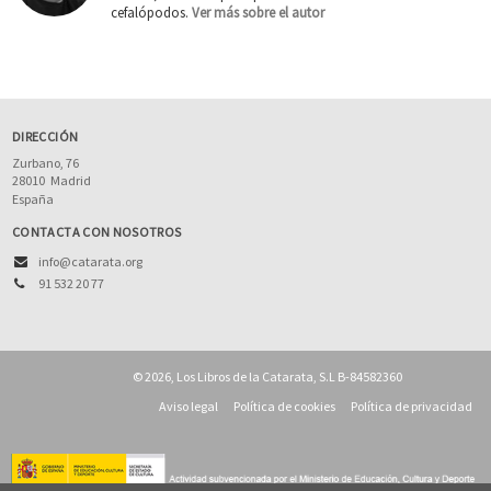
cefalópodos.
Ver más sobre el autor
DIRECCIÓN
Zurbano, 76
28010
Madrid
España
CONTACTA CON NOSOTROS
info@catarata.org
91 532 20 77
© 2026, Los Libros de la Catarata, S.L B-84582360
Aviso legal
Política de cookies
Política de privacidad