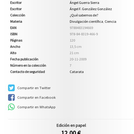
Escritor
Ángel Guerra Sierra
Escritor
Ángel F. González González
Colección
¿Qué sabemos de?
Materia
Divulgación científica
,
Ciencia
EAN
9788483194669
ISBN
978-84-8319-466-9
Páginas
120
Ancho
13,5 cm
Alto
21 cm
Fecha publicación
20-11-2009
Número en la colección
7
Contacto de seguridad
Catarata
Compartir en Twitter
Compartir en Facebook
Compartir en WhatsApp
Edición en papel
12,00 €