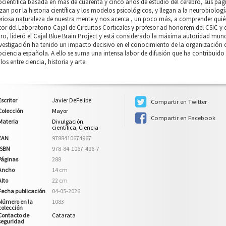
científica basada en más de cuarenta y cinco años de estudio del cerebro, sus página
an por la historia científica y los modelos psicológicos, y llegan a la neurobiologí
riosa naturaleza de nuestra mente y nos acerca , un poco más, a comprender quién
tor del Laboratorio Cajal de Circuitos Corticales y profesor ad honorem del CSIC y
ro, lideró el Cajal Blue Brain Project y está considerado la máxima autoridad mund
vestigación ha tenido un impacto decisivo en el conocimiento de la organización co
ciencia española. A ello se suma una intensa labor de difusión que ha contribuido a
los entre ciencia, historia y arte.
Escritor
Javier DeFelipe
Compartir en Twitter
Colección
Mayor
Compartir en Facebook
Materia
Divulgación
científica
,
Ciencia
EAN
9788410674967
ISBN
978-84-1067-496-7
Páginas
288
Ancho
14 cm
Alto
22 cm
Fecha publicación
04-05-2026
Número en la
1083
colección
Contacto de
Catarata
seguridad