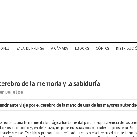
IONES
SALA DE PRENSA
A CÁMARA
EBOOKS
CÓMICS
DISTRIBUCI
cerebro de la memoria y la sabiduría
er DeFelipe
ascinante viaje por el cerebro de la mano de una de las mayores autoridad
moria es una herramienta biológica fundamental para la supervivencia de los sere
arnos al entorno y, en definitiva, mejorar nuestras posibilidades de prosperar. Si
suele creerse. Este libro propone una reflexión accesible sobre sus distintas forma