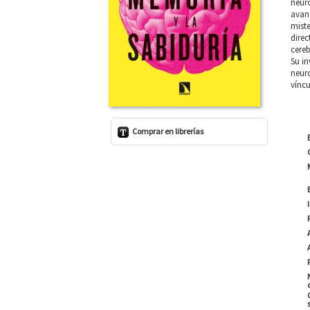
neuro
avanz
miste
direc
cereb
Su in
neuro
víncu
Comprar en librerías