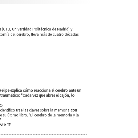
es (CTB, Universidad Politécnica de Madrid) y
tomía del cerebro, lleva más de cuatro décadas
Felipe explica cómo reacciona el cerebro ante un
traumático: "Cada vez que abres el cajón, lo
26
ientífico trae las claves sobre la memoria
con
 su último libro, 'El cerebro de la memoria y la
.
SER