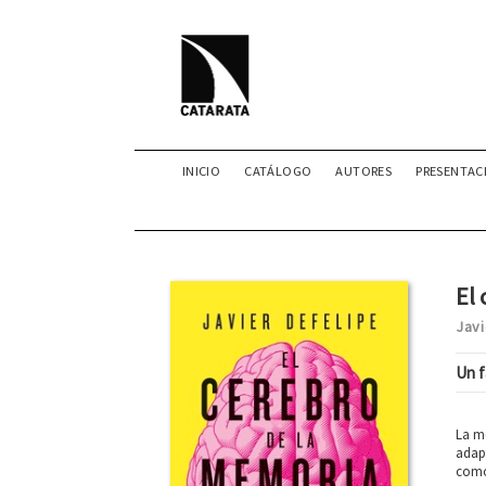
INICIO
CATÁLOGO
AUTORES
PRESENTAC
El 
Javi
Un f
La me
adapt
como 