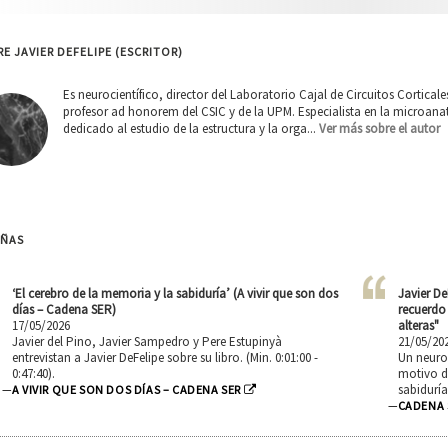
E JAVIER DEFELIPE (ESCRITOR)
Es neurocientífico, director del Laboratorio Cajal de Circuitos Cortical
profesor ad honorem del CSIC y de la UPM. Especialista en la microana
dedicado al estudio de la estructura y la orga...
Ver más sobre el autor
EÑAS
‘El cerebro de la memoria y la sabiduría’ (A vivir que son dos
Javier De
días – Cadena SER)
recuerdo 
17/05/2026
alteras"
Javier del Pino, Javier Sampedro y Pere Estupinyà
21/05/20
entrevistan a Javier DeFelipe sobre su libro. (Min. 0:01:00 -
Un neuroc
0:47:40).
motivo de
sabiduría'
—
A VIVIR QUE SON DOS DÍAS – CADENA SER
—
CADENA 