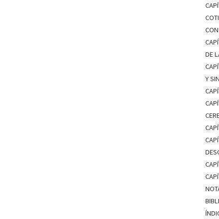
CAPÍ
COTI
CON
CAPÍ
DE 
CAP
Y SI
CAPÍ
CAPÍ
CER
CAPÍ
CAPÍ
DES
CAPÍ
CAPÍ
NOT
BIB
ÍNDI