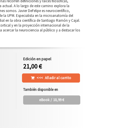
s recorren definiciones y raíces filosóficas,
a actual. A lo largo de este camino explora la
es somos. Javier DeFelipe es neurocientífico,
 de la UPM. Especialista en la microanatomía del
ial en la obra científica de Santiago Ramón y Cajal.
rtical y en la proyección internacional de la
 acercar la neurociencia al público y a destacar los
Edición en papel
21,00 €
<<<
Añadir al carrito
También disponible en
eBook
/ 10,99 €