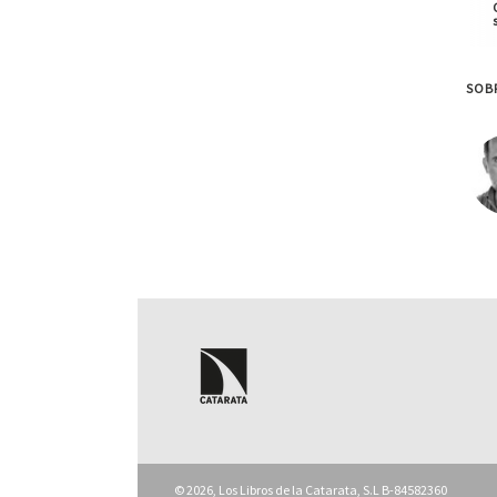
SOBR
© 2026, Los Libros de la Catarata, S.L B-84582360