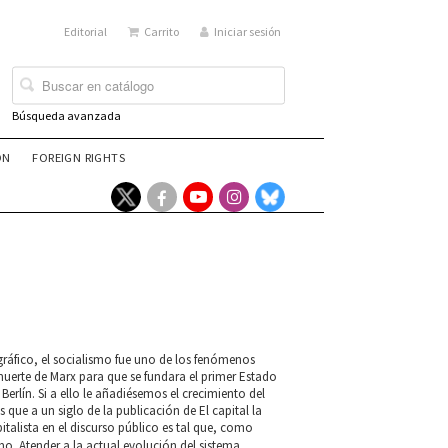
Editorial
Carrito
Iniciar sesión
Búsqueda avanzada
ÓN
FOREIGN RIGHTS
áfico, el socialismo fue uno de los fenómenos
muerte de Marx para que se fundara el primer Estado
Berlín. Si a ello le añadiésemos el crecimiento del
ue a un siglo de la publicación de El capital la
talista en el discurso público es tal que, como
lismo. Atender a la actual evolución del sistema