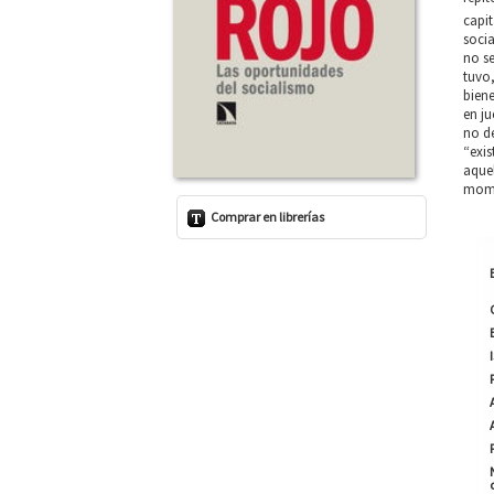
capit
socia
no se
tuvo,
biene
en ju
no de
“exis
aquel
momen
Comprar en librerías