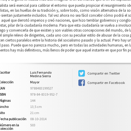
alista será esencial para calibrar el entorno que pueda propiciar el resurgimiento i
listas, en las huellas de su tradición y, sobre todo, como visión alternativa de la s
 sientan justamente incluidos. Tal vez ahora no sea fácil concebir cómo podrá el s
 aquel que derrotó imperios y creó naciones, que hizo temblar gobiernos y conglo
star, pilar de la ciudadanía moderna. Para que esta ciudadanía se vuelva a involuc
ego y convencerla de que existen y son viables otras concepciones del mundo, de la
l simple relevo de dirigentes, cada uno con su peculiar estilo de abusar de la cos
ten ciertos paralelos entre la historia del socialismo pasado y la actual. Pero hay 
 paso. Puede que no parezca mucho, pero en todas las actividades humanas, en la c
tos hay más definitivos, más llenos de poder que aquel instante en que por fin po
Escritor
Luis Fernando
Compartir en Twitter
Medina Sierra
Colección
Mayor
Compartir en Facebook
EAN
9788483199527
ISBN
978-84-8319-952-7
Páginas
144
Ancho
13,5 cm
Alto
21 cm
Fecha publicación
08-10-2014
Número en la
503
colección