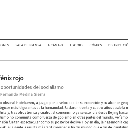
IONES
SALA DE PRENSA
A CÁMARA
EBOOKS
CÓMICS
DISTRIBUCI
fénix rojo
 oportunidades del socialismo
 Fernando Medina Sierra
 observó Hobsbawm, a juzgar por la velocidad de su expansión y su alcance geogr
ógicos más fulgurantes de la humanidad. Bastaron treinta y cuatro años desde la 
lista y, tras otros treinta y cuatro, el comunismo ya se extendía desde Beijing hasta 
lismo no comunista como fuerza de gobierno en otras partes del mundo, veríamos q
sión fue tan espectacular como su posterior declive. Hoy en día, la hegemonía capi
e iek, a la gente le resulta más fácil imaginar el fin del mundo que el fin del capita