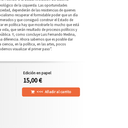
deológico de la izquierda. Las oportunidades
ociedad, dependerán de las resistencias de quienes
ocialismo recuperar el formidable poder que un día
merados y que consiguió construir el Estado de
rar en política hay que mostrarle lo mucho que está
 vida, que serán resultado de procesos políticos y
a pública. Y, como concluye Luis Fernando Medina,
una diferencia. Ahora sabemos que es posible dar
iencia, en la política, en las artes, pocos
demos visualizar el primer paso”.
Edición en papel
15,00 €
<<<
Añadir al carrito