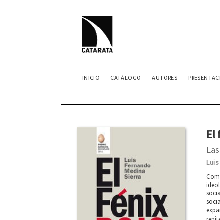
INICIO
CATÁLOGO
AUTORES
PRESENTAC
El 
Las
Luis
Como
ideol
socia
socia
expan
repit