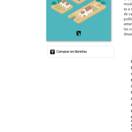
model
es a
de ca
polít
enten
las c
desa
Comprar en librerías