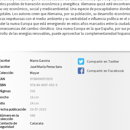
os posibles de transición económica y energética. Alemania quizá esté encontran
 su vez económico, social y medioambiental. Una especie de poscapitalismo donde
pitales. Los autores creen que Alemania, por su población, su desarrollo económico e
icas respetuosas con el medio ambiente y su centralidad e influencia política en el c
der la nueva Europa que está emergiendo en estos años marcados entre la ciudada
onsecuencias del cambio climático. Una nueva Europa en la que España, por sus po
rrollo de las energías renovables, puede aprovechar la complementariedad hispa
Escritor
Mario Gaviria
Compartir en Twitter
Escritor
José María Perea Soro
Compartir en Facebook
Colección
Mayor
EAN
9788490970539
ISBN
978-84-9097-053-9
Páginas
336
Ancho
16 cm
Alto
24 cm
Fecha publicación
30-07-2015
Número en la
546
colección
Contacto de
Catarata
seguridad