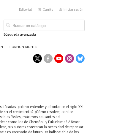
Editorial
Carrito
Iniciar sesión
Búsqueda avanzada
ÓN
FOREIGN RIGHTS
 décadas: ¿cómo entender y afrontar en el siglo XXI
 ser el crecimiento? ¿Cómo resolver, con los
stibles fósiles, máximos causantes del
uclear como los de Chernóbil y Fukushima? A favor
lear, sus autores constatan la necesidad de repensar
ciago escenario de futuro, es indisociable de los