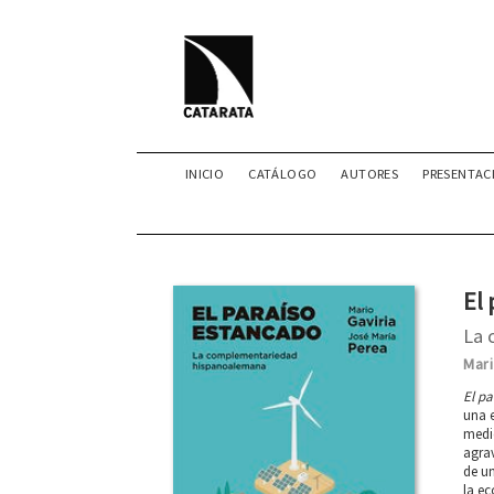
INICIO
CATÁLOGO
AUTORES
PRESENTAC
El
La 
Mari
El p
una 
medio
agrav
de un
la ec