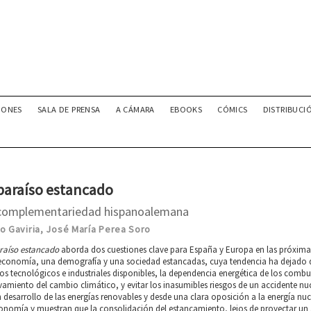
IONES
SALA DE PRENSA
A CÁMARA
EBOOKS
CÓMICS
DISTRIBUCI
 paraíso estancado
complementariedad hispanoalemana
o Gaviria
José María Perea Soro
,
araíso estancado
aborda dos cuestiones clave para España y Europa en las próximas
economía, una demografía y una sociedad estancadas, cuya tendencia ha dejado de
s tecnológicos e industriales disponibles, la dependencia energética de los combu
amiento del cambio climático, y evitar los inasumibles riesgos de un accidente n
 desarrollo de las energías renovables y desde una clara oposición a la energía nuc
onomía y muestran que la consolidación del estancamiento, lejos de proyectar un a