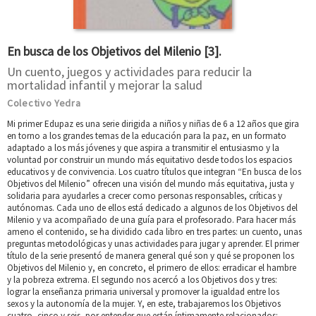
En busca de los Objetivos del Milenio [3].
Un cuento, juegos y actividades para reducir la
mortalidad infantil y mejorar la salud
Colectivo Yedra
Mi primer Edupaz es una serie dirigida a niños y niñas de 6 a 12 años que gira
en torno a los grandes temas de la educación para la paz, en un formato
adaptado a los más jóvenes y que aspira a transmitir el entusiasmo y la
voluntad por construir un mundo más equitativo desde todos los espacios
educativos y de convivencia. Los cuatro títulos que integran “En busca de los
Objetivos del Milenio” ofrecen una visión del mundo más equitativa, justa y
solidaria para ayudarles a crecer como personas responsables, críticas y
autónomas. Cada uno de ellos está dedicado a algunos de los Objetivos del
Milenio y va acompañado de una guía para el profesorado. Para hacer más
ameno el contenido, se ha dividido cada libro en tres partes: un cuento, unas
preguntas metodológicas y unas actividades para jugar y aprender. El primer
título de la serie presentó de manera general qué son y qué se proponen los
Objetivos del Milenio y, en concreto, el primero de ellos: erradicar el hambre
y la pobreza extrema. El segundo nos acercó a los Objetivos dos y tres:
lograr la enseñanza primaria universal y promover la igualdad entre los
sexos y la autonomía de la mujer. Y, en este, trabajaremos los Objetivos
cuatro, cinco y seis, por entender que están íntimamente relacionados: