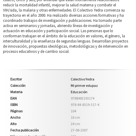
reducir la mortalidad infantil, mejorar la salud materna y combatir el
VIH/sida, la malaria y otras enfermedades. El Colectivo Yedra comienza su
trayectoria en el año 2000. Ha realizado diversas acciones formativas y ha
coordinado trabajos de investigación y publicaciones. Ha tomado parte
activa en seminarios y jornadas, abriendo líneas de investigación y
actuación en educación y participación social. Las personas que lo
conforman trabajan en el ámbito de la educación en valores, el género, la
interculturalidad y la enseñanza de segundas lenguas. Desarrollan proyectos
de innovación, propuestas ideológicas, metodológicas y de intervención en
procesos educativos y de cambio social.
Escritor
Colectivo Yedra
Colección
Mi primer edupaz
Materia
Educación
EAN
9788483193174
ISBN
978-84-8319-317-4
Páginas
104
Ancho
16 cm
Alto
24 cm
Fecha publicación
27-08-2007