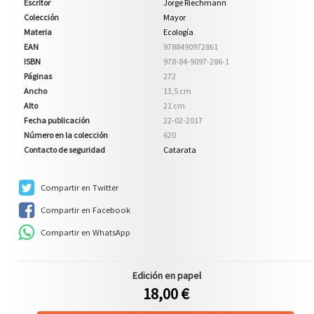
Escritor
Jorge Riechmann
Colección
Mayor
Materia
Ecología
EAN
9788490972861
ISBN
978-84-9097-286-1
Páginas
272
Ancho
13,5 cm
Alto
21 cm
Fecha publicación
22-02-2017
Número en la colección
620
Contacto de seguridad
Catarata
Compartir en Twitter
Compartir en Facebook
Compartir en WhatsApp
Edición en papel
18,00 €