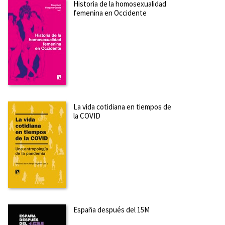
Historia de la homosexualidad
femenina en Occidente
Es doctor en Teoría de la Literatura y Literatura Comparada
por la Universidad Autónoma de Madrid y profesor titular de
estudios hispánicos en la Universidad de Swansea. Sus áreas
de investigación incluyen la teoría de la literatura, la
semiótica social y los estudios culturales ...
Ver más sobre el
autor
SOBRE CRISTINA MARTÍNEZ-GÁLVEZ (ESCRITOR)
La vida cotidiana en tiempos de
Ver más sobre el autor
la COVID
SOBRE JEAN FRANÇOIS BOTRELES (ESCRITOR)
Catedrático emérito de Lengua y Cultura His¬pánicas en la
España después del 15M
Universidad francesa de Rennes 2, de la que fue rector de
1982 a 1986. Actualmente es titular de una cátedra de