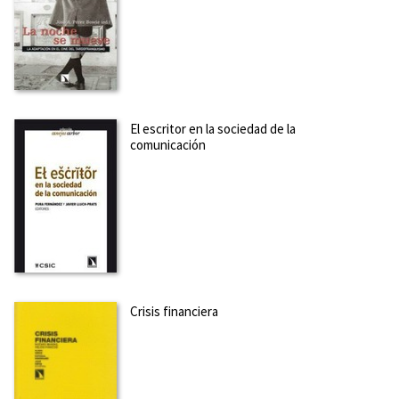
SOBRE LUIS DÍAZ VIANA (ESCRITOR)
Es profesor de Investigación del Instituto de Lengua,
Literatura y Antropología del Centro de Ciencias Humanas y
Sociales del CSIC, además de secretario ejecutivo de la
Cátedra de Patrimonio Cultural Inmaterial Europeo y
El escritor en la sociedad de la
miembro del Instituto de Estudios Europeos de la
comunicación
Universida...
Ver más sobre el autor
SOBRE ENRIQUE ENCABO (ESCRITOR)
Profesor de la Universidad de Murcia. Sus investigaciones se
centran en las relaciones, estética e ideología de la
literatura, música y demás artes en las épocas finiseculares.
Es autor, entre otros, de los volúmenes Música y
nacionalismos en España. El arte en la era de la ideol...
Ver
Crisis financiera
más sobre el autor
SOBRE ÀLEX MARTÍN ESCRIBÀ (ESCRITOR)