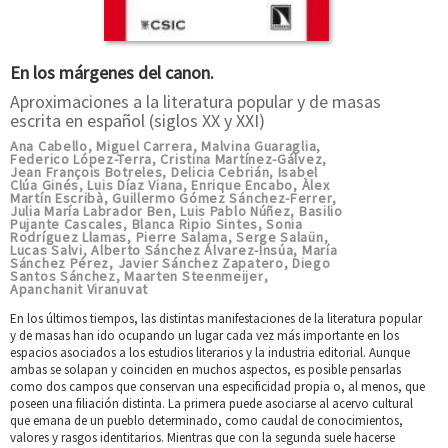
En los márgenes del canon.
Aproximaciones a la literatura popular y de masas
escrita en español (siglos XX y XXI)
Ana Cabello
Miguel Carrera
Malvina Guaraglia
,
,
,
Federico López-Terra
Cristina Martínez-Gálvez
,
,
Jean François Botreles
Delicia Cebrián
Isabel
,
,
Clúa Ginés
Luis Díaz Viana
Enrique Encabo
Àlex
,
,
,
Martín Escribà
Guillermo Gómez Sánchez-Ferrer
,
,
Julia María Labrador Ben
Luis Pablo Núñez
Basilio
,
,
Pujante Cascales
Blanca Ripio Sintes
Sonia
,
,
Rodríguez Llamas
Pierre Salama
Serge Salaün
,
,
,
Lucas Salvi
Alberto Sánchez Álvarez-Insúa
María
,
,
Sánchez Pérez
Javier Sánchez Zapatero
Diego
,
,
Santos Sánchez
Maarten Steenmeijer
,
,
Apanchanit Viranuvat
En los últimos tiempos, las distintas manifestaciones de la literatura popular
y de masas han ido ocupando un lugar cada vez más importante en los
espacios asociados a los estudios literarios y la industria editorial. Aunque
ambas se solapan y coinciden en muchos aspectos, es posible pensarlas
como dos campos que conservan una especificidad propia o, al menos, que
poseen una filiación distinta. La primera puede asociarse al acervo cultural
que emana de un pueblo determinado, como caudal de conocimientos,
valores y rasgos identitarios. Mientras que con la segunda suele hacerse