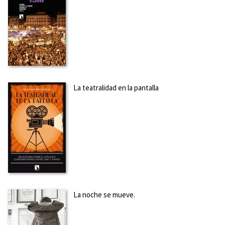
excelencia en la Universidad Carlos III de Madrid y miembro
de la sección científica de la Casa de Velázquez.
Ver más
sobre el autor
SOBRE DELICIA CEBRIÁN (ESCRITOR)
Licenciada en Filología Hispánica en la especialidad de
Literatura Hispanoamericana. Actualmente realiza el
La teatralidad en la pantalla
doctorado de Literatura Hispanoamericana y prepara un
trabajo de investigación sobre la poesía uruguaya de la
generación del 45 y la escritura de la poeta Ida Vitale.
Ver
más sobre el autor
SOBRE ISABEL CLÚA GINÉS (ESCRITOR)
Doctora en Teoría de la Literatura y Literatura Comparada
por la Universitat Autònoma de Barcelona (UAB) y profesora
titular del Departamento de Literatura Española e
La noche se mueve.
Hispanoamericana de la Universidad de Sevilla. Su trabajo
de investigación se centra principalmente en el estudio...
Ver
más sobre el autor