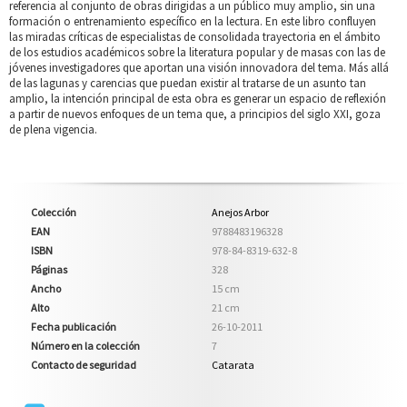
referencia al conjunto de obras dirigidas a un público muy amplio, sin una
formación o entrenamiento específico en la lectura. En este libro confluyen
las miradas críticas de especialistas de consolidada trayectoria en el ámbito
de los estudios académicos sobre la literatura popular y de masas con las de
jóvenes investigadores que aportan una visión innovadora del tema. Más allá
de las lagunas y carencias que puedan existir al tratarse de un asunto tan
amplio, la intención principal de esta obra es generar un espacio de reflexión
a partir de nuevos enfoques de un tema que, a principios del siglo XXI, goza
de plena vigencia.
Colección
Anejos Arbor
EAN
9788483196328
ISBN
978-84-8319-632-8
Páginas
328
Ancho
15 cm
Alto
21 cm
Fecha publicación
26-10-2011
Número en la colección
7
Contacto de seguridad
Catarata