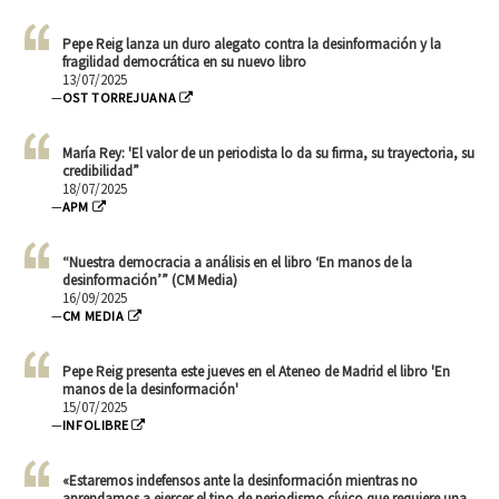
Pepe Reig lanza un duro alegato contra la desinformación y la
fragilidad democrática en su nuevo libro
13/07/2025
—
OST TORREJUANA
María Rey: 'El valor de un periodista lo da su firma, su trayectoria, su
credibilidad”
18/07/2025
—
APM
“Nuestra democracia a análisis en el libro ‘En manos de la
desinformación’” (CM Media)
16/09/2025
—
CM MEDIA
Pepe Reig presenta este jueves en el Ateneo de Madrid el libro 'En
manos de la desinformación'
15/07/2025
—
INFOLIBRE
«Estaremos indefensos ante la desinformación mientras no
aprendamos a ejercer el tipo de periodismo cívico que requiere una