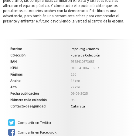
periodismo, las conspiranoias cambiaron el relato y las redes sociales
alteraron el espacio público. Y cómo todo ello podría facilitar que los
populismos autoritarios acaben con la democracia. Este libro es una
advertencia, pero también una herramienta crítica para comprender el
presente y enfrentar el futuro devolviendo la verdad al centro de la escena.
Escritor
Pepe Reig Cruañes
Colección
Fuera de Colección
EAN
9788410673687
ISBN
978-84-1067-368-7
Páginas
160
Ancho
14 cm
Alto
22 cm
Fecha publicación
09-06-2025
Número en la colección
95
Contacto de seguridad
Catarata
Compartir en Twitter
Compartir en Facebook