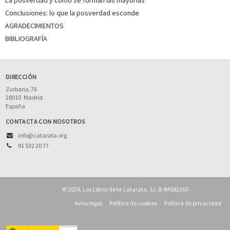
Conclusiones: lo que la posverdad esconde
AGRADECIMIENTOS
BIBLIOGRAFÍA
DIRECCIÓN
Zurbano, 76
28010
Madrid
España
CONTACTA CON NOSOTROS
info@catarata.org
91 532 20 77
© 2026, Los Libros de la Catarata, S.L B-84582360
Aviso legal
Política de cookies
Política de privacidad