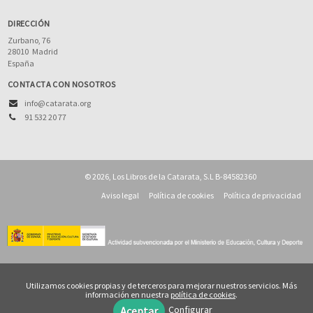
DIRECCIÓN
Zurbano, 76
28010
Madrid
España
CONTACTA CON NOSOTROS
info@catarata.org
91 532 20 77
© 2026, Los Libros de la Catarata, S.L B-84582360
Aviso legal
Política de cookies
Política de privacidad
Utilizamos cookies propias y de terceros para mejorar nuestros servicios. Más
información en nuestra
política de cookies
.
Configurar
Aceptar