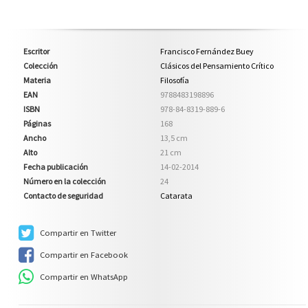
Escritor
Francisco Fernández Buey
Colección
Clásicos del Pensamiento Crítico
Materia
Filosofía
EAN
9788483198896
ISBN
978-84-8319-889-6
Páginas
168
Ancho
13,5 cm
Alto
21 cm
Fecha publicación
14-02-2014
Número en la colección
24
Contacto de seguridad
Catarata
Compartir en Twitter
Compartir en Facebook
Compartir en WhatsApp