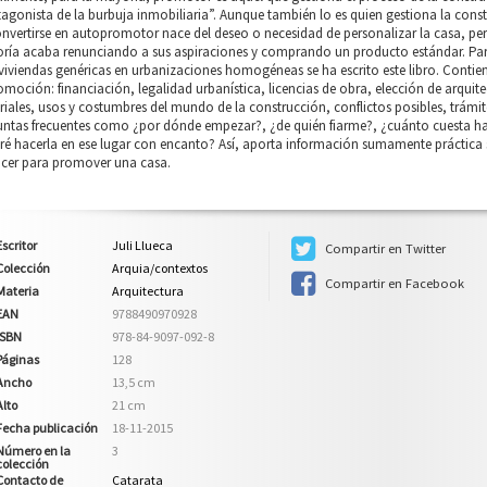
agonista de la burbuja inmobiliaria”. Aunque también lo es quien gestiona la const
nvertirse en autopromotor nace del deseo o necesidad de personalizar la casa, per
ría acaba renunciando a sus aspiraciones y comprando un producto estándar. Pa
viviendas genéricas en urbanizaciones homogéneas se ha escrito este libro. Contien
omoción: financiación, legalidad urbanística, licencias de obra, elección de arquite
iales, usos y costumbres del mundo de la construcción, conflictos posibles, trámites
untas frecuentes como ¿por dónde empezar?, ¿de quién fiarme?, ¿cuánto cuesta hac
ré hacerla en ese lugar con encanto? Así, aporta información sumamente práctica 
cer para promover una casa.
Escritor
Juli Llueca
Compartir en Twitter
Colección
Arquia/contextos
Compartir en Facebook
Materia
Arquitectura
EAN
9788490970928
ISBN
978-84-9097-092-8
Páginas
128
Ancho
13,5 cm
Alto
21 cm
Fecha publicación
18-11-2015
Número en la
3
colección
Contacto de
Catarata