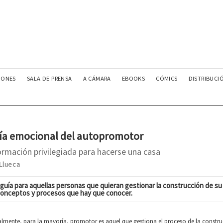
IONES
SALA DE PRENSA
A CÁMARA
EBOOKS
CÓMICS
DISTRIBUCI
ía emocional del autopromotor
ormación privilegiada para hacerse una casa
 Llueca
guía para aquellas personas que quieran gestionar la construcción de su
conceptos y procesos que hay que conocer.
lmente, para la mayoría, promotor es aquel que gestiona el proceso de la construc