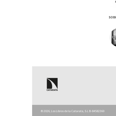
SOBR
© 2026, Los Libros de la Catarata, S.L B-84582360