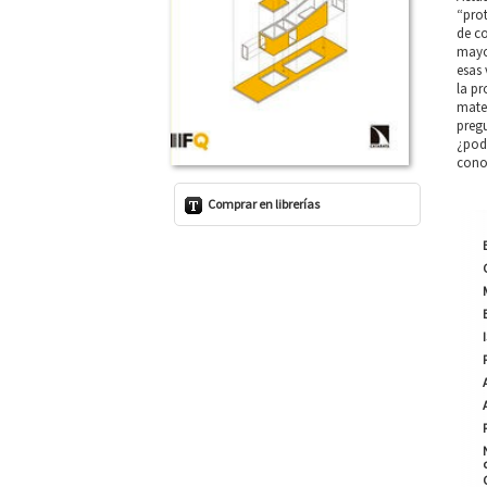
“prot
de co
mayo
esas 
la pr
mater
preg
¿pod
cono
Comprar en librerías