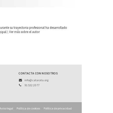
durante su trayectoria profesional ha desarrollado
cipal.\
Ver más sobre el autor
CONTACTA CON NOSOTROS
info@catarata.org
91 532 20 77
Aviso legal
Política de cookies
Política de privacidad