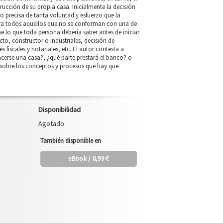
rucción de su propia casa. Inicialmente la decisión
o precisa de tanta voluntad y esfuerzo que la
ra todos aquellos que no se conforman con una de
e lo que toda persona debería saber antes de iniciar
cto, constructor o industriales, decisión de
 fiscales y notariales, etc. El autor contesta a
erse una casa?, ¿qué parte prestará el banco? o
sobre los conceptos y procesos que hay que
Disponibilidad
Agotado
También disponible en
eBook
/ 8,99 €