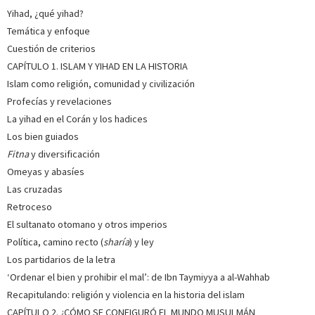
Yihad, ¿qué yihad?
Temática y enfoque
Cuestión de criterios
CAPÍTULO 1. ISLAM Y YIHAD EN LA HISTORIA
Islam como religión, comunidad y civilización
Profecías y revelaciones
La yihad en el Corán y los hadices
Los bien guiados
Fitna
y diversificación
Omeyas y abasíes
Las cruzadas
Retroceso
El sultanato otomano y otros imperios
Política, camino recto (
sharía
) y ley
Los partidarios de la letra
‘Ordenar el bien y prohibir el mal’: de Ibn Taymiyya a al-Wahhab
Recapitulando: religión y violencia en la historia del islam
CAPÍTULO 2. ¿CÓMO SE CONFIGURÓ EL MUNDO MUSULMÁN