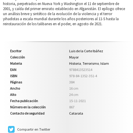
historia, perpetrados en Nueva York y Washington el 11 de septiembre de
2001, y caída del primer emirato establecido en Afganistán. El epílogo ofrece
un análisis breve y sintético de la evolución de la violencia y el terror
yihadistas a escala mundial durante los años posteriores al 11-S hasta la
reinstauración de los talibanes en el poder, en agosto de 2021.
Escritor
Luis de la Corte Ibáñez
Colección
Mayor
Materia
Historia
,
Terrorismo
,
Islam
EAN
9788413523514
ISBN
978-84-1352-351-4
Páginas
384
Ancho
16 cm
Alto
24 cm
Fecha publicación
15-11-2021
Número en la colección
867
Contacto de seguridad
Catarata
Compartir en Twitter