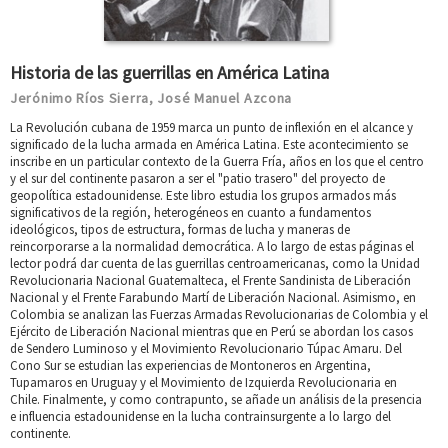
Historia de las guerrillas en América Latina
Jerónimo Ríos Sierra
José Manuel Azcona
,
La Revolución cubana de 1959 marca un punto de inflexión en el alcance y
significado de la lucha armada en América Latina. Este acontecimiento se
inscribe en un particular contexto de la Guerra Fría, años en los que el centro
y el sur del continente pasaron a ser el "patio trasero" del proyecto de
geopolítica estadounidense. Este libro estudia los grupos armados más
significativos de la región, heterogéneos en cuanto a fundamentos
ideológicos, tipos de estructura, formas de lucha y maneras de
reincorporarse a la normalidad democrática. A lo largo de estas páginas el
lector podrá dar cuenta de las guerrillas centroamericanas, como la Unidad
Revolucionaria Nacional Guatemalteca, el Frente Sandinista de Liberación
Nacional y el Frente Farabundo Martí de Liberación Nacional. Asimismo, en
Colombia se analizan las Fuerzas Armadas Revolucionarias de Colombia y el
Ejército de Liberación Nacional mientras que en Perú se abordan los casos
de Sendero Luminoso y el Movimiento Revolucionario Túpac Amaru. Del
Cono Sur se estudian las experiencias de Montoneros en Argentina,
Tupamaros en Uruguay y el Movimiento de Izquierda Revolucionaria en
Chile. Finalmente, y como contrapunto, se añade un análisis de la presencia
e influencia estadounidense en la lucha contrainsurgente a lo largo del
continente.