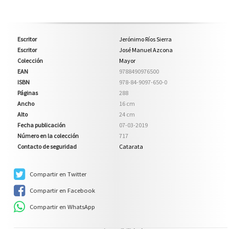
Escritor
Jerónimo Ríos Sierra
Escritor
José Manuel Azcona
Colección
Mayor
EAN
9788490976500
ISBN
978-84-9097-650-0
Páginas
288
Ancho
16 cm
Alto
24 cm
Fecha publicación
07-03-2019
Número en la colección
717
Contacto de seguridad
Catarata
Compartir en Twitter
Compartir en Facebook
Compartir en WhatsApp