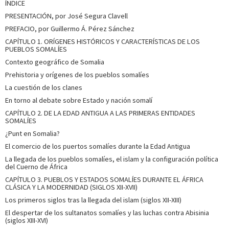
ÍNDICE
PRESENTACIÓN, por José Segura Clavell
PREFACIO, por Guillermo Á. Pérez Sánchez
CAPÍTULO 1. ORÍGENES HISTÓRICOS Y CARACTERÍSTICAS DE LOS
PUEBLOS SOMALÍES
Contexto geográfico de Somalia
Prehistoria y orígenes de los pueblos somalíes
La cuestión de los clanes
En torno al debate sobre Estado y nación somalí
CAPÍTULO 2. DE LA EDAD ANTIGUA A LAS PRIMERAS ENTIDADES
SOMALÍES
¿Punt en Somalia?
El comercio de los puertos somalíes durante la Edad Antigua
La llegada de los pueblos somalíes, el islam y la configuración política
del Cuerno de África
CAPÍTULO 3. PUEBLOS Y ESTADOS SOMALÍES DURANTE EL ÁFRICA
CLÁSICA Y LA MODERNIDAD (SIGLOS XII-XVII)
Los primeros siglos tras la llegada del islam (siglos XII-XIII)
El despertar de los sultanatos somalíes y las luchas contra Abisinia
(siglos XIII-XVI)