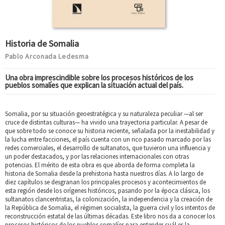
Historia de Somalia
Pablo Arconada Ledesma
Una obra imprescindible sobre los procesos históricos de los
pueblos somalíes que explican la situación actual del país.
Somalia, por su situación geoestratégica y su naturaleza peculiar —al ser
cruce de distintas culturas— ha vivido una trayectoria particular. A pesar de
que sobre todo se conoce su historia reciente, señalada por la inestabilidad y
la lucha entre facciones, el país cuenta con un rico pasado marcado por las
redes comerciales, el desarrollo de sultanatos, que tuvieron una influencia y
un poder destacados, y por las relaciones internacionales con otras
potencias. El mérito de esta obra es que aborda de forma completa la
historia de Somalia desde la prehistoria hasta nuestros días. A lo largo de
diez capítulos se desgranan los principales procesos y acontecimientos de
esta región desde los orígenes históricos, pasando por la época clásica, los
sultanatos clancentristas, la colonización, la independencia y la creación de
la República de Somalia, el régimen socialista, la guerra civil y los intentos de
reconstrucción estatal de las últimas décadas. Este libro nos da a conocer los
procesos históricos de los pueblos somalíes para entender cuál es la