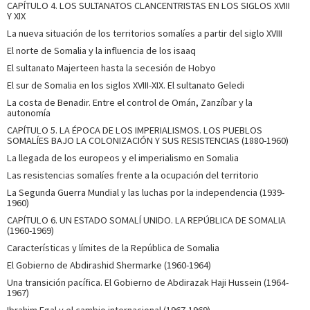
CAPÍTULO 4. LOS SULTANATOS CLANCENTRISTAS EN LOS SIGLOS XVIII
Y XIX
La nueva situación de los territorios somalíes a partir del siglo XVIII
El norte de Somalia y la influencia de los isaaq
El sultanato Majerteen hasta la secesión de Hobyo
El sur de Somalia en los siglos XVIII-XIX. El sultanato Geledi
La costa de Benadir. Entre el control de Omán, Zanzíbar y la
autonomía
CAPÍTULO 5. LA ÉPOCA DE LOS IMPERIALISMOS. LOS PUEBLOS
SOMALÍES BAJO LA COLONIZACIÓN Y SUS RESISTENCIAS (1880-1960)
La llegada de los europeos y el imperialismo en Somalia
Las resistencias somalíes frente a la ocupación del territorio
La Segunda Guerra Mundial y las luchas por la independencia (1939-
1960)
CAPÍTULO 6. UN ESTADO SOMALÍ UNIDO. LA REPÚBLICA DE SOMALIA
(1960-1969)
Características y límites de la República de Somalia
El Gobierno de Abdirashid Shermarke (1960-1964)
Una transición pacífica. El Gobierno de Abdirazak Haji Hussein (1964-
1967)