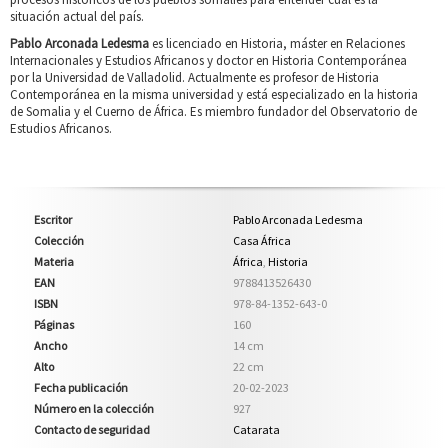
situación actual del país.
Pablo Arconada Ledesma
es licenciado en Historia, máster en Relaciones
Internacionales y Estudios Africanos y doctor en Historia Contemporánea
por la Universidad de Valladolid. Actualmente es profesor de Historia
Contemporánea en la misma universidad y está especializado en la historia
de Somalia y el Cuerno de África. Es miembro fundador del Observatorio de
Estudios Africanos.
Escritor
Pablo Arconada Ledesma
Colección
Casa África
Materia
África
,
Historia
EAN
9788413526430
ISBN
978-84-1352-643-0
Páginas
160
Ancho
14 cm
Alto
22 cm
Fecha publicación
20-02-2023
Número en la colección
927
Contacto de seguridad
Catarata