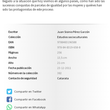
llegado a la situación que hoy vivimos en algunos países, cómo han sido las
sucesivas conquistas de parcelas de igualdad por las mujeres y quiénes han
sido las protagonistas de este proceso.
Escritor
Juan Sisinio Pérez Garzón
Colección
Estudios socioculturales
EAN
9788483196588
ISBN
978-84-8319-658-8
Páginas
256
Ancho
13,5 cm
Alto
21 cm
Fecha publicación
23-12-2011
Número en la colección
382
Contacto de seguridad
Catarata
Compartir en Twitter
Compartir en Facebook
Compartir en WhatsApp