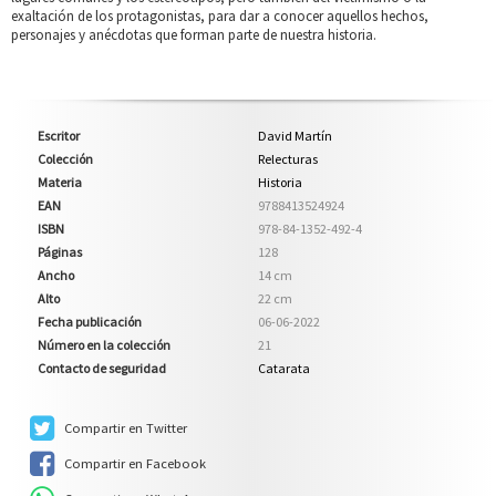
exaltación de los protagonistas, para dar a conocer aquellos hechos,
personajes y anécdotas que forman parte de nuestra historia.
Escritor
David Martín
Colección
Relecturas
Materia
Historia
EAN
9788413524924
ISBN
978-84-1352-492-4
Páginas
128
Ancho
14 cm
Alto
22 cm
Fecha publicación
06-06-2022
Número en la colección
21
Contacto de seguridad
Catarata
Compartir en Twitter
Compartir en Facebook