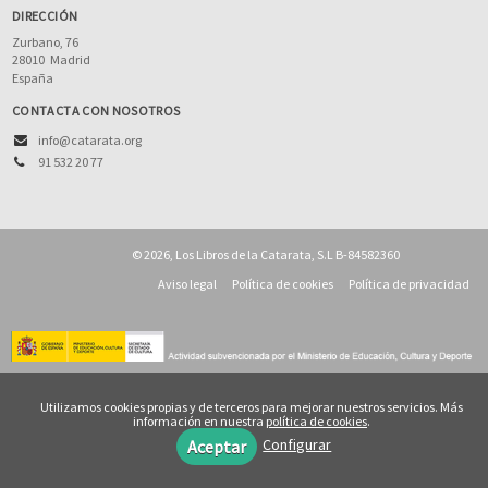
DIRECCIÓN
Zurbano, 76
28010
Madrid
España
CONTACTA CON NOSOTROS
info@catarata.org
91 532 20 77
© 2026, Los Libros de la Catarata, S.L B-84582360
Aviso legal
Política de cookies
Política de privacidad
Utilizamos cookies propias y de terceros para mejorar nuestros servicios. Más
información en nuestra
política de cookies
.
Configurar
Aceptar