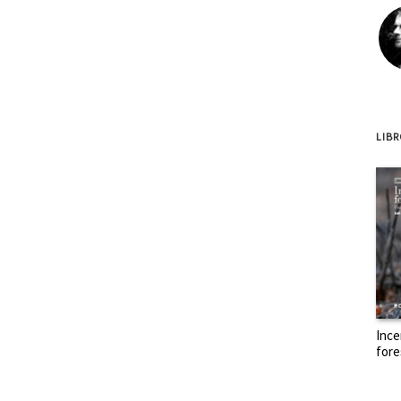
LIB
Ince
fore