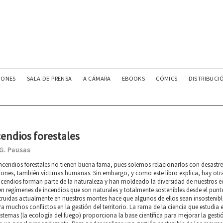
IONES
SALA DE PRENSA
A CÁMARA
EBOOKS
CÓMICS
DISTRIBUCI
cendios forestales
 G. Pausas
ncendios forestales no tienen buena fama, pues solemos relacionarlos con desastre
iones, también víctimas humanas. Sin embargo, y como este libro explica, hay otr
ncendios forman parte de la naturaleza y han moldeado la diversidad de nuestros 
en regímenes de incendios que son naturales y totalmente sostenibles desde el punt
ruidas actualmente en nuestros montes hace que algunos de ellos sean insostenibl
a muchos conflictos en la gestión del territorio. La rama de la ciencia que estudia 
stemas (la ecología del fuego) proporciona la base científica para mejorar la gesti