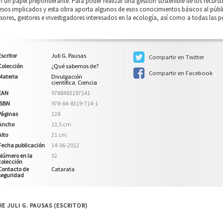
n un papel preponderante. Para poder realizar una gestión sostenible de los recurso
sos implicados y esta obra aporta algunos de esos conocimientos básicos al público
sores, gestores e investigadores interesados en la ecología, así como a todas las p
Escritor
Juli G. Pausas
Compartir en Twitter
Colección
¿Qué sabemos de?
Compartir en Facebook
Materia
Divulgación
científica
,
Ciencia
EAN
9788483197141
ISBN
978-84-8319-714-1
Páginas
128
Ancho
13,5 cm
Alto
21 cm
Fecha publicación
14-06-2012
Número en la
32
colección
Contacto de
Catarata
seguridad
E JULI G. PAUSAS (ESCRITOR)