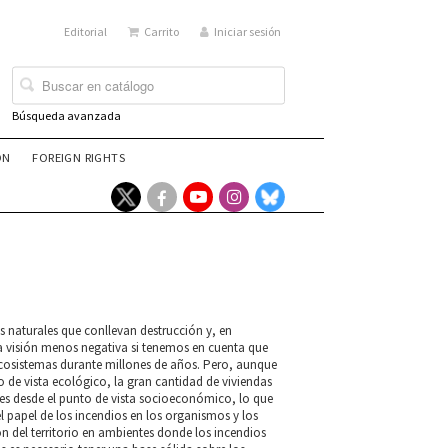
Editorial
Carrito
Iniciar sesión
Búsqueda avanzada
ÓN
FOREIGN RIGHTS
s naturales que conllevan destrucción y, en
a visión menos negativa si tenemos en cuenta que
ecosistemas durante millones de años. Pero, aunque
o de vista ecológico, la gran cantidad de viviendas
es desde el punto de vista socioeconómico, lo que
el papel de los incendios en los organismos y los
ón del territorio en ambientes donde los incendios