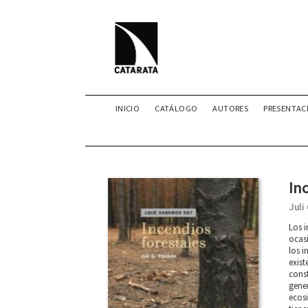
INICIO
CATÁLOGO
AUTORES
PRESENTAC
In
Juli
Los i
ocas
los i
exist
const
gener
ecosi