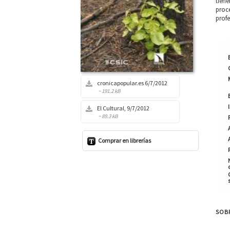
tiene
proce
profe
cronicapopular.es 6/7/2012
~ 191.2 kB
El Cultural, 9/7/2012
~ 89.3 kB
Comprar en librerías
SOBR