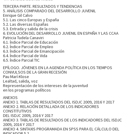
TERCERA PARTE. RESULTADOS Y TENDENCIAS
5. ANÁLISIS COMPARADO DEL DESARROLLO JUVENIL
Enrique Gil Calvo
5.1. Las cinco Europas y España
5.2. Las diversas Españas
5.3. Entrada y salida de la crisis
6. EVOLUCIÓN DEL DESARROLLO JUVENIL EN ESPAÑA Y LAS CCAA
Patricia Tudela Canaviri
6.1. Índice Parcial de Educación
6.2. Índice Parcial de Empleo
6.3. Índice Parcial de Emancipación
6.4. Índice Parcial de Vida
6.5. Índice Parcial TIC
EPÍLOGO. JÓVENES EN LA AGENDA POLÍTICA EN LOS TIEMPOS
CONVULSOS DE LA GRAN RECESIÓN
Pau Marí-Klose
Lealtad, salida, voz
Representación de los intereses de la juventud
en los programas políticos
ANEXOS
ANEXO 1. TABLAS DE RESULTADOS DEL ISDJC 2009, 2016 Y 2017
ANEXO 2. RELACIÓN DETALLADA DE LOS INDICADORES
CONSTITUTIVOS
DEL ISDJC 2009, 2016 Y 2017
ANEXO 3. TABLAS DE RESULTADOS DE LOS INDICADORES DEL ISDJC
2009, 2016 Y 2017
ANEXO 4. SINTAXIS PROGRAMADA EN SPSS PARA EL CÁLCULO DEL
INDICADOR 5.2