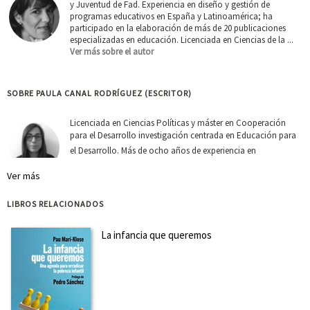
y Juventud de Fad. Experiencia en diseño y gestión de
programas educativos en España y Latinoamérica; ha
participado en la elaboración de más de 20 publicaciones
especializadas en educación. Licenciada en Ciencias de la ...
Ver más sobre el autor
SOBRE PAULA CANAL RODRÍGUEZ (ESCRITOR)
Licenciada en Ciencias Políticas y máster en Cooperación
para el Desarrollo investigación centrada en Educación para
el Desarrollo. Más de ocho años de experiencia en
consultoría e investigación, en ámbitos transversales como
Ver más
las políticas públicas, la cooperación y la comunica...
Ver
más sobre el autor
LIBROS RELACIONADOS
SOBRE ENRIQUE GIL CALVO (ESCRITOR)
La infancia que queremos
Doctor en Sociología por la Universidad Complutense de
Madrid, donde ejerce como catedrático de Sociología. Sus
especialidades son la sociología política, comunicación
política y sociología de la edad, el género y la familia. Fue
Premio de Ensayo Anagrama por el libro Lógica de l...
Ver