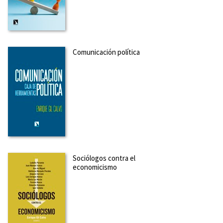
más sobre el autor
SOBRE PAU MARÍ-KLOSE (ESCRITOR)
Comunicación política
Pau Marí-Klose es diputado el congreso de los diputados
desde abril de 2019, y entre septiembre de 2018 y marzo de
2019 dirigió el Alto Comisionado para la lucha contra la
pobreza infantil. Doctor en Sociología en la Universidad
Autónoma de Madrid y máster en la Universidad de Ch...
Ver
más sobre el autor
SOBRE VERÓNICA DE MIGUEL LUKEN (ESCRITOR)
Doctora en Geografía (Demografía) y licenciada en
Matemáticas (Estadística). Completó su formación con un
Sociólogos contra el
postgrado en el estudio de la población y un máster en
economicismo
métodos aplicados a la investigación social. Ha disfrutado
de estancias en la Universidad de Utrecht, en la Universidad...
Ver más sobre el autor
SOBRE ANNA SANMARTÍN ORTÍ (ESCRITOR)