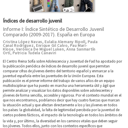
Índices de desarrollo juvenil
Informe I: Índice Sintético de Desarrollo Juvenil
Comparado (2009-2017). España en Europa
Cristina López Navas
Eulalia Alemany Ripoll
Paula
,
,
Canal Rodríguez
Enrique Gil Calvo
Pau Marí-
,
,
Klose
Verónica De Miguel Luken
Anna Sanmartín
,
,
Ortí
Patricia Tudela Canaviri
,
El Centro Reina Sofía sobre Adolescencia y Juventud de Fad ha apostado por
la publicación periódica de índices de desarrollo juvenil que permitan
comparar cifras de jóvenes dentro del territorio español y enmarcar a la
juventud española entre las juventudes de la Unión Europea. Esta
publicación es el primer informe del trabajo de varios años de un equipo
multidisciplinar que ha puesto en marcha una herramienta útil y ágil que
permite analizar y visualizar los datos disponibles sobre adolescentes y
jóvenes de forma sencilla, accesible y rigurosa. Por el contexto mundial en el
que nos encontramos, podríamos decir que hay cuatro fuerzas que marcan
la situación actual y que afectan directamente a los y las jóvenes en todos
los países: la globalidad, la falta de legitimidad percibida por la juventud de
ciertos poderes fácticos, el impacto de la tecnología en todos los ámbitos de
la vida y, por último, la diversidad en los caminos vitales que deben seguir
los jóvenes. Todos ellos, junto con los contextos específicos que