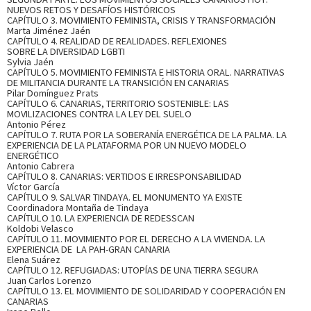
NUEVOS RETOS Y DESAFÍOS HISTÓRICOS
CAPÍTULO 3. MOVIMIENTO FEMINISTA, CRISIS Y TRANSFORMACIÓN
Marta Jiménez Jaén
CAPÍTULO 4. REALIDAD DE REALIDADES. REFLEXIONES
SOBRE LA DIVERSIDAD LGBTI
Sylvia Jaén
CAPÍTULO 5. MOVIMIENTO FEMINISTA E HISTORIA ORAL. NARRATIVAS
DE MILITANCIA DURANTE LA TRANSICIÓN EN CANARIAS
Pilar Domínguez Prats
CAPÍTULO 6. CANARIAS, TERRITORIO SOSTENIBLE: LAS
MOVILIZACIONES CONTRA LA LEY DEL SUELO
Antonio Pérez
CAPÍTULO 7. RUTA POR LA SOBERANÍA ENERGÉTICA DE LA PALMA. LA
EXPERIENCIA DE LA PLATAFORMA POR UN NUEVO MODELO
ENERGÉTICO
Antonio Cabrera
CAPÍTULO 8. CANARIAS: VERTIDOS E IRRESPONSABILIDAD
Víctor García
CAPÍTULO 9. SALVAR TINDAYA. EL MONUMENTO YA EXISTE
Coordinadora Montaña de Tindaya
CAPÍTULO 10. LA EXPERIENCIA DE REDESSCAN
Koldobi Velasco
CAPÍTULO 11. MOVIMIENTO POR EL DERECHO A LA VIVIENDA. LA
EXPERIENCIA DE LA PAH-GRAN CANARIA
Elena Suárez
CAPÍTULO 12. REFUGIADAS: UTOPÍAS DE UNA TIERRA SEGURA
Juan Carlos Lorenzo
CAPÍTULO 13. EL MOVIMIENTO DE SOLIDARIDAD Y COOPERACIÓN EN
CANARIAS