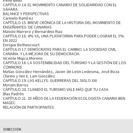
Irene Bello
CAPÍTULO 14. EL MOVIMIENTO CANARIO DE SOLIDARIDAD CON EL
SÁHARA.
BALANCE Y PERSPECTIVAS
Carmelo Ramírez
CAPÍTULO 15. BREVE CRÓNICA DE LA HISTORIA DEL MOVIMIENTO DE
ENSEÑANTES DE CANARIAS
Manolo Marrero y Bernardino Ruiz
CAPÍTULO 16. 4% YA, UNA PLATAFORMA PARA PODER LOGRAR EL 5%
EN 2022
Enrique Bethencourt
CAPÍTULO 17. DEMÓCRATAS PARA EL CAMBIO. LA SOCIEDAD CIVIL
CANARIA Y LA MEJORA DE SU DEMOCRACIA.
Vicente Mujica Moreno
CAPÍTULO 18. LA SOSTENIBILIDAD DEL TURISMO Y LA GESTIÓN DE LOS
COMMONS
Matías González Hernández, Javier de León Ledesma, José Boza
Chirino y Yen E. Lam González
CAPÍTULO 19. LAS KELLYS: GUERRERAS DEL SIGLO XXI
Myriam Barros
CAPÍTULO 20. CUANDO EL TURISMO VALE MÁS QUE TU CASA
Blas Padrón
CAPÍTULO 21. 25 AÑOS DE LA FEDERACIÓN ECOLOGISTA CANARIA BEN
MAGEC
RELACIÓN DE PARTICIPANTES
DIRECCIÓN