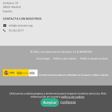
Zurbano, 76
28010
Madrid
España
CONTACTA CON NOSOTROS
info@catarata.org
91 532 20 77
© 2026, Los Libros de la Catarata, S.L B-84582360
Aviso legal
Política de cookies
Política de privacidad
Utilizamos cookies propias y de terceros para mejorar nuestros servicios. Más
información en nuestra
política de cookies
.
Configurar
Aceptar