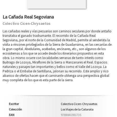
La Cañada Real Segoviana
Colectivo Cicen-Chrysaetos
Las cañadas reales y vías pecuarias son caminos seculares por donde antaño
transitaba el ganado trashumante. El recorrido de la Cañada Real
Segoviana, por el norte de la Comunidad de Madrid, permite al senderista la
visita a rincones privilegiados de la Sierra de Guadarrama, en las cercanías de
la gran capital. Abedulares, acebedas, encinares, etc., son algunos de los
ecosistemas a los que se accede desde los itinerarios propuestos en esta
obra. Lo mismo ocurre con localidades serranas de tanto interés como
Buitrago de Lozoya, Miraflores de la Sierra o Manzanares el Real. Espacios
naturales y paisajes tan importantes y bellos como el Valle del Lozoya. La
Pedriza o el Embalse de Santillana, jalonan su recorrido. Este amplio y rico
abanico de ofertas hacen que el caminante obtenga una perspectiva global
muy completa de los que es esta parte de la sierra.
Escritor
Colectivo Cicen-Chrysaetos
Colección
Los Viajes de la Catarata
EAN
9788481981735