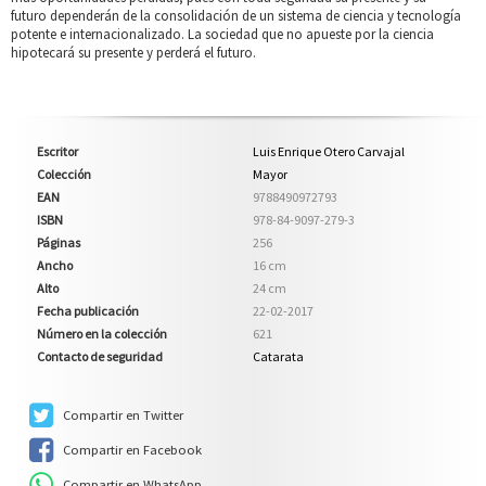
futuro dependerán de la consolidación de un sistema de ciencia y tecnología
potente e internacionalizado. La sociedad que no apueste por la ciencia
hipotecará su presente y perderá el futuro.
Escritor
Luis Enrique Otero Carvajal
Colección
Mayor
EAN
9788490972793
ISBN
978-84-9097-279-3
Páginas
256
Ancho
16 cm
Alto
24 cm
Fecha publicación
22-02-2017
Número en la colección
621
Contacto de seguridad
Catarata
Compartir en Twitter
Compartir en Facebook
Compartir en WhatsApp