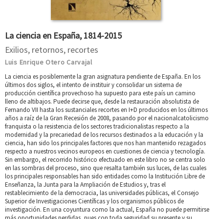
La ciencia en España, 1814-2015
Exilios, retornos, recortes
Luis Enrique Otero Carvajal
La ciencia es posiblemente la gran asignatura pendiente de España. En los
últimos dos siglos, el intento de instituir y consolidar un sistema de
producción científica provechoso ha supuesto para este país un camino
lleno de altibajos. Puede decirse que, desde la restauración absolutista de
Fernando VII hasta los sustanciales recortes en I+D producidos en los últimos
años a raíz de la Gran Recesión de 2008, pasando por el nacionalcatolicismo
franquista o la resistencia de los sectores tradicionalistas respecto a la
modernidad y la precariedad de los recursos destinados a la educación y la
ciencia, han sido los principales factores que nos han mantenido rezagados
respecto a nuestros vecinos europeos en cuestiones de ciencia y tecnología.
Sin embargo, el recorrido histórico efectuado en este libro no se centra solo
en las sombras del proceso, sino que resalta también sus luces, de las cuales
los principales responsables han sido entidades como la Institución Libre de
Enseñanza, la Junta para la Ampliación de Estudios y, tras el
restablecimiento de la democracia, las universidades públicas, el Consejo
Superior de Investigaciones Científicas y los organismos públicos de
investigación. En una coyuntura como la actual, España no puede permitirse
más oportunidades perdidas, pues con toda seguridad su presente y su