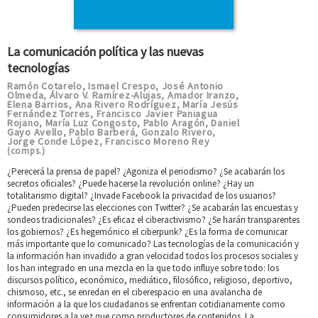
La comunicación política y las nuevas
tecnologías
Ramón Cotarelo
Ismael Crespo
José Antonio
,
,
Olmeda
Álvaro V. Ramírez-Alujas
Amador Iranzo
,
,
,
Elena Barrios
Ana Rivero Rodríguez
María Jesús
,
,
Fernández Torres
Francisco Javier Paniagua
,
Rojano
María Luz Congosto
Pablo Aragón
Daniel
,
,
,
Gayo Avello
Pablo Barberá
Gonzalo Rivero
,
,
,
Jorge Conde López
Francisco Moreno Rey
,
(comps.)
¿Perecerá la prensa de papel? ¿Agoniza el periodismo? ¿Se acabarán los
secretos oficiales? ¿Puede hacerse la revolución online? ¿Hay un
totalitarismo digital? ¿Invade Facebook la privacidad de los usuarios?
¿Pueden predecirse las elecciones con Twitter? ¿Se acabarán las encuestas y
sondeos tradicionales? ¿Es eficaz el ciberactivismo? ¿Se harán transparentes
los gobiernos? ¿Es hegemónico el ciberpunk? ¿Es la forma de comunicar
más importante que lo comunicado? Las tecnologías de la comunicación y
la información han invadido a gran velocidad todos los procesos sociales y
los han integrado en una mezcla en la que todo influye sobre todo: los
discursos político, económico, mediático, filosófico, religioso, deportivo,
chismoso, etc., se enredan en el ciberespacio en una avalancha de
información a la que los ciudadanos se enfrentan cotidianamente como
consumidores a la vez que como productores de contenidos. La