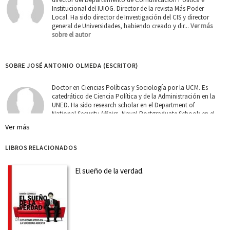
Institucional del IUIOG. Director de la revista Más Poder
Local. Ha sido director de Investigación del CIS y director
general de Universidades, habiendo creado y dir...
Ver más
sobre el autor
SOBRE JOSÉ ANTONIO OLMEDA (ESCRITOR)
Doctor en Ciencias Políticas y Sociología por la UCM. Es
catedrático de Ciencia Política y de la Administración en la
UNED. Ha sido research scholar en el Department of
National Security Affairs, Naval Postgraduate School; en el
International Institute for Strategic Studies, Texa...
Ver más
Ver más
sobre el autor
LIBROS RELACIONADOS
SOBRE ÁLVARO V. RAMÍREZ-ALUJAS (ESCRITOR)
El sueño de la verdad.
Fundador, coordinador ejecutivo e investigador principal
del Grupo de Investigación en Gobierno, Administración y
Políticas Públicas (GIGAPP) del IUIOG. Doctorando en
Ciencias Políticas y licenciado en Ciencias Políticas,
administrador público y magíster en Gestión y Políticas Pú...
Ver más sobre el autor