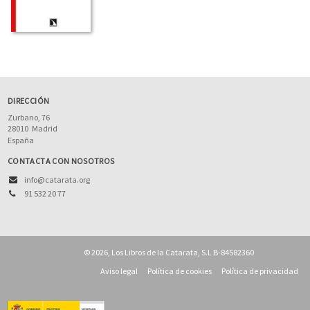
SOBRE AMADOR IRANZO (ESCRITOR)
Profesor asociado en el Departamento de Ciencias de la
Comunicación de la Universitat Jaume I (Castellón) e
investigador del IUDESP. Es profesor de ESIC. Doctor en
DIRECCIÓN
Comunicación por la Universitat de València, licenciado en
Comunicación Audiovisual por la misma universidad y en
Zurbano, 76
Ci...
Ver más sobre el autor
28010
Madrid
España
CONTACTA CON NOSOTROS
SOBRE ELENA BARRIOS (ESCRITOR)
info@catarata.org
91 532 20 77
Licenciada en Historia Contemporánea por la Universidad
Complutense de Madrid, ha ejercido durante más de diez
años el periodismo. Tras iniciar sus pasos en la televisión
local de Huelva Atlántico TV, dio el salto a la comunicación
corporativa y política con el Partido Popular de...
Ver más
© 2026, Los Libros de la Catarata, S.L B-84582360
sobre el autor
Aviso legal
Política de cookies
Política de privacidad
SOBRE ANA RIVERO RODRÍGUEZ (ESCRITOR)