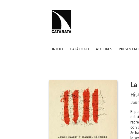
INICIO
CATÁLOGO
AUTORES
PRESENTAC
La
His
Jau
El pu
difus
repre
con l
Se ha
la se