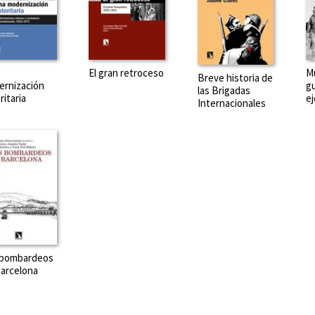
El gran retroceso
Mu
Breve historia de
rnización
gu
las Brigadas
ritaria
ej
Internacionales
 bombardeos
arcelona