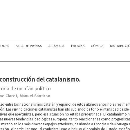
IONES
SALA DE PRENSA
A CÁMARA
EBOOKS
CÓMICS
DISTRIBUCI
 construcción del catalanismo.
toria de un afán político
me Claret
Manuel Santirso
,
lso entre los nacionalismos catalán y español de estos últimos años no es realme
ión. Las reivindicaciones catalanistas han ido subiendo de tono e intensidad desde 
sivas que aperturistas, pero esa situación no estaba predestinada. El catalanismo
as nuevas tendencias ideológicas europeas, tanto reaccionarias como progresistas,
 mirado en los más diversos espejos exteriores, de Irlanda a Escocia y de Noruega 
cesión, el particularismo, el confederalismo e incluso el dominio del Estado español 