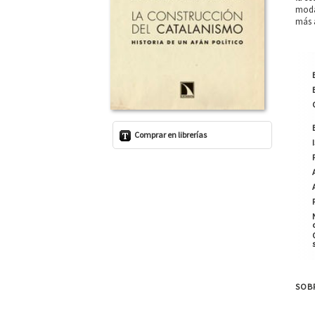
moda
más a
Comprar en librerías
SOBR