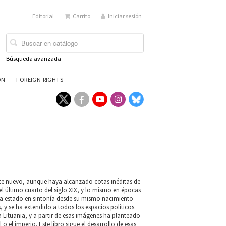
Editorial
Carrito
Iniciar sesión
Búsqueda avanzada
ÓN
FOREIGN RIGHTS
nte nuevo, aunque haya alcanzado cotas inéditas de
el último cuarto del siglo XIX, y lo mismo en épocas
 ha estado en sintonía desde su mismo nacimiento
 y se ha extendido a todos los espacios políticos.
a Lituania, y a partir de esas imágenes ha planteado
o el imperio. Este libro sigue el desarrollo de esas