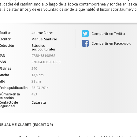
lidades del catalanismo a lo largo de la época contemporánea y sondea en las ca
llá de atavismos y de esa voluntad de ser de la que habló el historiador Jaume Vic
Escritor
Jaume Claret
Compartir en Twitter
Escritor
Manuel Santirso
Compartir en Facebook
Colección
Estudios
socioculturales
EAN
9788483198988
ISBN
978-84-8319-898-8
Páginas
240
Ancho
13,5 cm
Alto
21 cm
Fecha publicación
25-03-2014
Número en la
483
colección
Contacto de
Catarata
seguridad
E JAUME CLARET (ESCRITOR)