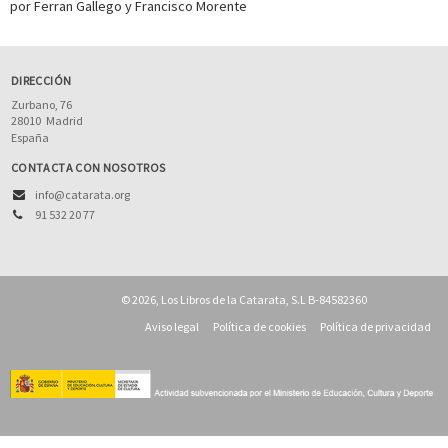
por Ferran Gallego y Francisco Morente
DIRECCIÓN
Zurbano, 76
28010
Madrid
España
CONTACTA CON NOSOTROS
info@catarata.org
91 532 20 77
© 2026, Los Libros de la Catarata, S.L B-84582360
Aviso legal
Política de cookies
Política de privacidad