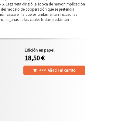
ONG. Legarreta dirigió la época de mayor implicación
n del modelo de cooperación que se pretendía
ción vasca en la que se fundamentan incluso las
o, algunas de las cuales todavía están sin
Edición en papel
18,50 €
<<<
Añadir al carrito