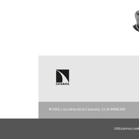
© 2026, Los Libros de la Catarata, S.L B-84582360
Utilizamos cook