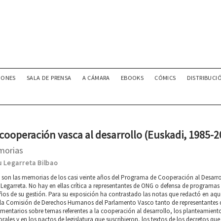
IONES
SALA DE PRENSA
A CÁMARA
EBOOKS
CÓMICS
DISTRIBUCI
cooperación vasca al desarrollo (Euskadi, 1985-2
morias
 Legarreta Bilbao
 son las memorias de los casi veinte años del Programa de Cooperación al Desarro
Legarreta. No hay en ellas crítica a representantes de ONG o defensa de programas
ños de su gestión. Para su exposición ha contrastado las notas que redactó en aqu
 la Comisión de Derechos Humanos del Parlamento Vasco tanto de representantes 
mentarios sobre temas referentes a la cooperación al desarrollo, los planteamiento
orales y en los pactos de legislatura que suscribieron, los textos de los decretos 