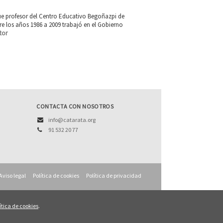
 fue profesor del Centro Educativo Begoñazpi de
e los años 1986 a 2009 trabajó en el Gobierno
tor
CONTACTA CON NOSOTROS
info@catarata.org
91 532 20 77
Aviso legal
Política de cookies
Política de privacidad
ítica de cookies
.