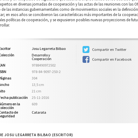
xpertos en diversas jornadas de cooperación y las actas de las reuniones con las 
o de las instancias gubernamentales como de movimientos sociales en la definició
zar; en esos años se concibieron las características más importantes de la coopera
les políticas de cooperación, y se expusieron posibles nuevas proyecciones de futur
rollar.
Escritor
Josu Legarreta Bilbao
Compartir en Twitter
Colección
Desarrollo y
Cooperación
Compartir en Facebook
EAN
9788490972502
ISBN
978-84-9097-250-2
Páginas
304
Ancho
13,5 cm
Alto
21 cm
Fecha publicación
25-11-2016
Número en la
609
colección
Contacto de
Catarata
seguridad
E JOSU LEGARRETA BILBAO (ESCRITOR)