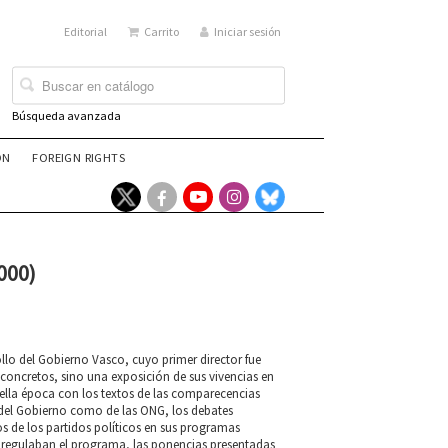
Editorial
Carrito
Iniciar sesión
Búsqueda avanzada
ÓN
FOREIGN RIGHTS
000)
llo del Gobierno Vasco, cuyo primer director fue
 concretos, sino una exposición de sus vivencias en
ella época con los textos de las comparecencias
del Gobierno como de las ONG, los debates
s de los partidos políticos en sus programas
que regulaban el programa, las ponencias presentadas