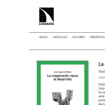
INICIO
CATÁLOGO
AUTORES
PRESENTAC
La 
Me
Josu
Estas
Josu 
los a
ante
parla
elect