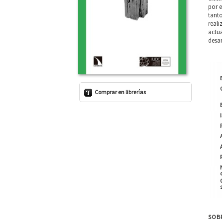
por e
tant
reali
actua
desar
Comprar en librerías
SOBR