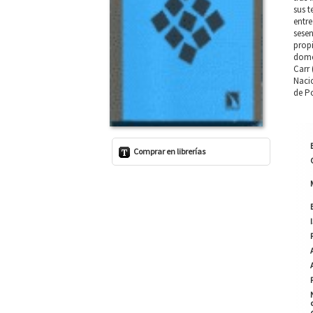
sus t
entre
sesen
propi
domés
Carr 
Nacio
de Po
Comprar en librerías