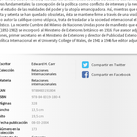
esis fundamentales: la concepción de la política como conflicto de intereses y la n
 el estudio de las realidades del poder y la utopía emancipadora. Así, mientras que
ta y setenta se han quedado obsoletas, ésta se mantiene firme a través de una visió
o autor la califique como utópica, trata de trasladar a la sociedad internacional
tico. La reciente Cumbre del Milenio de Naciones Unidas pone de manifiesto que e
(1892-1982) se incorporó al Ministerio de Exteriores británico en 1916. Fue asesor a
nes, primer secretario en el Ministerio de Exteriores y director de Publicidad Exteri
lítica Internacional en el University College of Wales, de 1941 a 1946 fue editor adj
Escritor
Edward H. Carr
Compartir en Twitter
Colección
Relaciones
Internacionales
Compartir en Facebook
Materia
Relaciones
internacionales
EAN
9788483191804
ISBN
978-84-8319-180-4
Páginas
328
Ancho
13,5 cm
Alto
19,5 cm
Fecha publicación
08-03-2004
Número en la
173
colección