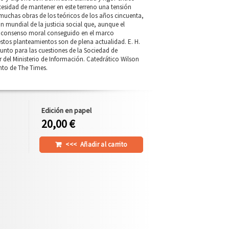
ecesidad de mantener en este terreno una tensión
 muchas obras de los teóricos de los años cincuenta,
n mundial de la justicia social que, aunque el
 el consenso moral conseguido en el marco
stos planteamientos son de plena actualidad. E. H.
djunto para las cuestiones de la Sociedad de
or del Ministerio de Información. Catedrático Wilson
unto de The Times.
Edición en papel
20,00 €
<<<
Añadir al carrito