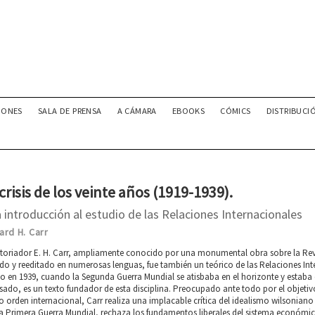
IONES
SALA DE PRENSA
A CÁMARA
EBOOKS
CÓMICS
DISTRIBUCI
crisis de los veinte años (1919-1939).
 introducción al estudio de las Relaciones Internacionales
rd H. Carr
storiador E. H. Carr, ampliamente conocido por una monumental obra sobre la Revol
do y reeditado en numerosas lenguas, fue también un teórico de las Relaciones Inter
to en 1939, cuando la Segunda Guerra Mundial se atisbaba en el horizonte y estaba 
sado, es un texto fundador de esta disciplina. Preocupado ante todo por el objeti
 orden internacional, Carr realiza una implacable crítica del idealismo wilsoniano
la Primera Guerra Mundial, rechaza los fundamentos liberales del sistema económic