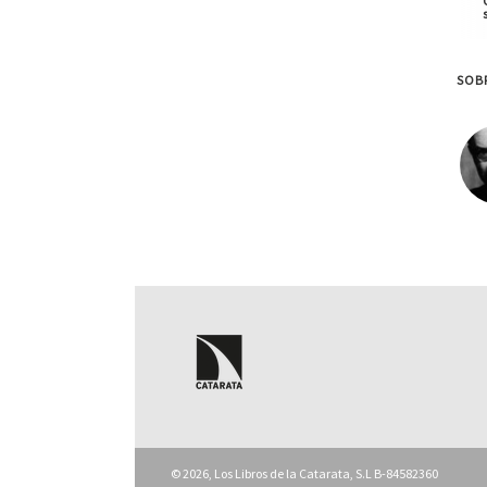
SOBR
© 2026, Los Libros de la Catarata, S.L B-84582360