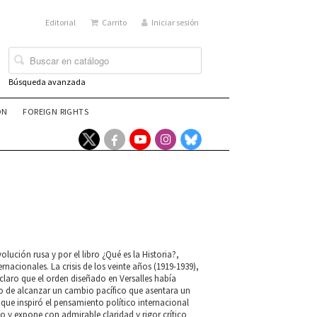
Editorial
Carrito
Iniciar sesión
Búsqueda avanzada
ÓN
FOREIGN RIGHTS
ución rusa y por el libro ¿Qué es la Historia?,
nacionales. La crisis de los veinte años (1919-1939),
claro que el orden diseñado en Versalles había
vo de alcanzar un cambio pacífico que asentara un
 que inspiró el pensamiento político internacional
o y expone con admirable claridad y rigor crítico